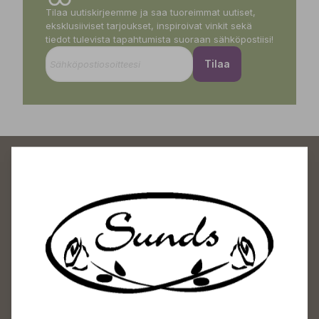
Tilaa uutiskirjeemme ja saa tuoreimmat uutiset,
eksklusiiviset tarjoukset, inspiroivat vinkit sekä
tiedot tulevista tapahtumista suoraan sähköpostiisi!
Tilaa
Sundin Puutarhakeskus
Avoinna
Arkisin 09-18
Lauantaisin 09-16