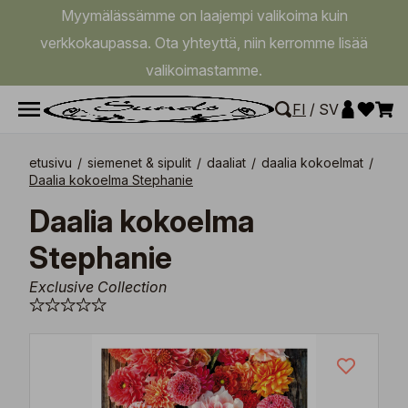
Myymälässämme on laajempi valikoima kuin
verkkokaupassa. Ota yhteyttä, niin kerromme lisää
valikoimastamme.
FI
/
SV
etusivu
/
siemenet & sipulit
/
daaliat
/
daalia kokoelmat
/
Daalia kokoelma Stephanie
Daalia kokoelma
Stephanie
Exclusive Collection