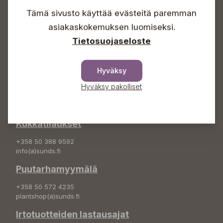
Sunnuntaisin Itsepalvelu
Tämä sivusto käyttää evästeitä paremman
Info & vaihde
asiakaskokemuksen luomiseksi.
Tietosuojaseloste
+358 50 388 9592
info(a)sunds.fi
Osoite
Hyväksy
Hyväksy pakolliset
Sundin Puutarha Oy
Kytömäentie 66
68660 Pietarsaari
Kukkatilaukset
+358 50 388 9592
info(a)sunds.fi
Puutarhamyymälä
+358 50 572 4235
plantshop(a)sunds.fi
Irtotuotteiden lastausajat