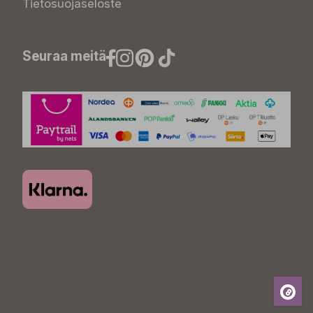
Tietosuojaseloste
Seuraa meitä