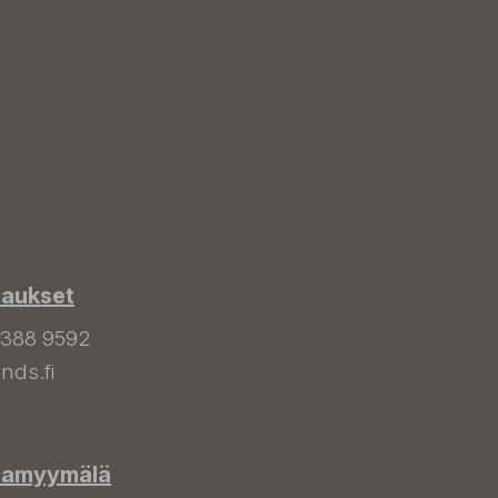
laukset
 388 9592
nds.fi
hamyymälä