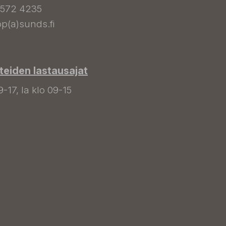
 572 4235
p(a)sunds.fi
tteiden lastausajat
9-17, la klo 09-15