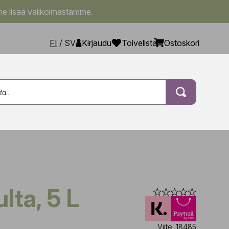
e lisää valikoimastamme.
FI
/
SV
Kirjaudu
Toivelista
Ostoskori
lta, 5 L
Viite: 18485