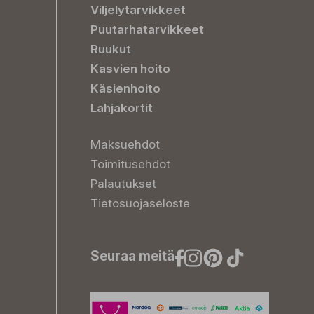
Viljelytarvikkeet
Puutarhatarvikkeet
Ruukut
Kasvien hoito
Käsienhoito
Lahjakortit
Maksuehdot
Toimitusehdot
Palautukset
Tietosuojaseloste
Seuraa meitä