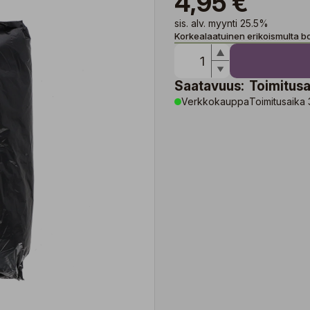
4,95 €
sis. alv. myynti 25.5%
Korkealaatuinen erikoismulta bo
Saatavuus:
Toimitusa
Verkkokauppa
Toimitusaika 