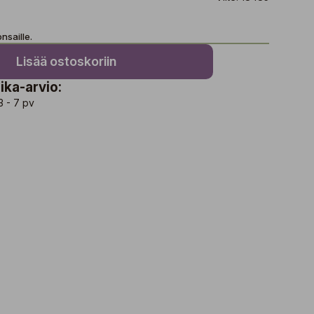
nsaille.
Lisää ostoskoriin
ika-arvio:
3 - 7 pv