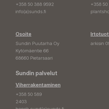
+358 50 388 9592
+358 50
info(a)sunds.fi
plantsho
Osoite
Irtotuo
Sundin Puutarha Oy
arkisin 0
Kytömäentie 66
68660 Pietarsaari
Sundin palvelut
Viherrakentaminen
+358 50 589
2403
henrik.sund(a)sunds.fi