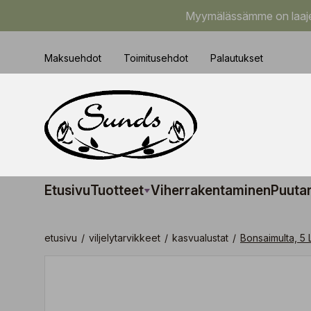
Myymälässämme on laajem
Maksuehdot
Toimitusehdot
Palautukset
Etusivu
Tuotteet
Viherrakentaminen
Puuta
etusivu
/
viljelytarvikkeet
/
kasvualustat
/
Bonsaimulta, 5 