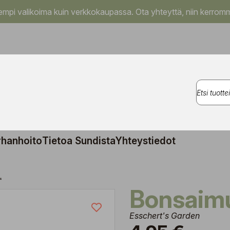
pi valikoima kuin verkkokaupassa. Ota yhteyttä, niin kerromm
rhanhoito
Tietoa Sundista
Yhteystiedot
L
Bonsaimu
Esschert's Garden