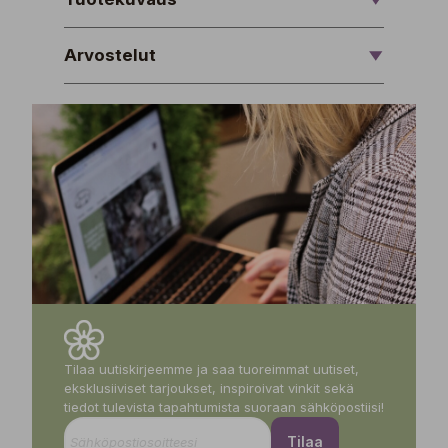
Arvostelut
Tilaa uutiskirjeemme ja saa tuoreimmat uutiset,
eksklusiiviset tarjoukset, inspiroivat vinkit sekä
tiedot tulevista tapahtumista suoraan sähköpostiisi!
Tilaa