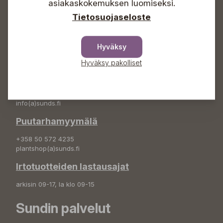
asiakaskokemuksen luomiseksi.
info(a)sunds.fi
Tietosuojaseloste
Osoite
Sundin Puutarha Oy
Hyväksy
Kytömäentie 66
68660 Pietarsaari
Hyväksy pakolliset
Kukkatilaukset
+358 50 388 9592
info(a)sunds.fi
Puutarhamyymälä
+358 50 572 4235
plantshop(a)sunds.fi
Irtotuotteiden lastausajat
arkisin 09-17, la klo 09-15
Sundin palvelut