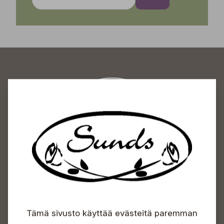
Sundin Puutarhakeskus
Avoinna
Arkisin 09-18
Lauantaisin 09-16
Sunnuntaisin Itsepalvelu
Info & vaihde
Tämä sivusto käyttää evästeitä paremman
+358 50 388 9592