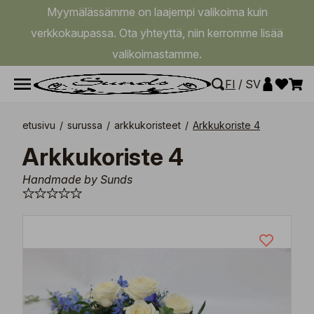
Myymälässämme on laajempi valikoima kuin
verkkokaupassa. Ota yhteyttä, niin kerromme lisää
valikoimastamme.
FI
/
SV
etusivu
/
surussa
/
arkkukoristeet
/
Arkkukoriste 4
Arkkukoriste 4
Handmade by Sunds