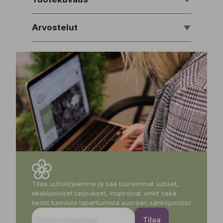
Arvostelut
Tilaa uutiskirjeemme ja saa tuoreimmat uutiset,
eksklusiiviset tarjoukset, inspiroivat vinkit sekä
tiedot tulevista tapahtumista suoraan sähköpostiisi!
Tilaa