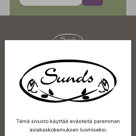
Sundin Puutarhakeskus
Avoinna
Arkisin 09-18
Lauantaisin 09-16
Sunnuntaisin Itsepalvelu
Info & vaihde
+358 50 388 9592
Tämä sivusto käyttää evästeitä paremman
info(a)sunds.fi
asiakaskokemuksen luomiseksi.
Osoite