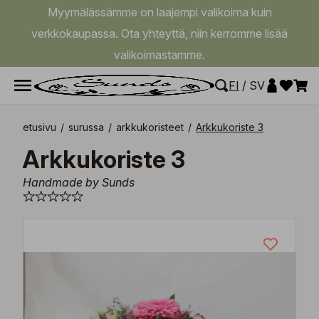
Myymälässämme on laajempi valikoima kuin
verkkokaupassa. Ota yhteyttä, niin kerromme lisää
valikoimastamme.
FI
/
SV
etusivu
/
surussa
/
arkkukoristeet
/
Arkkukoriste 3
Arkkukoriste 3
Handmade by Sunds