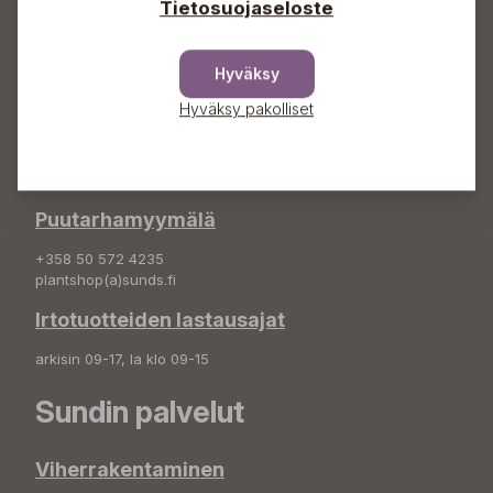
Tietosuojaseloste
Sundin Puutarha Oy
Kytömäentie 66
Hyväksy
68660 Pietarsaari
Hyväksy pakolliset
Kukkatilaukset
+358 50 388 9592
info(a)sunds.fi
Puutarhamyymälä
+358 50 572 4235
plantshop(a)sunds.fi
Irtotuotteiden lastausajat
arkisin 09-17, la klo 09-15
Sundin palvelut
Viherrakentaminen