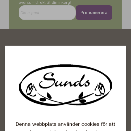
events – direkt till din inkorg!
Prenumerera
Sunds Trädgårdscenter
Öppet
Vardagar 09-18
Lördagar 09-16
Söndagar Självbetjäning
Info & växel
Denna webbplats använder cookies för att
+358 50 388 9592