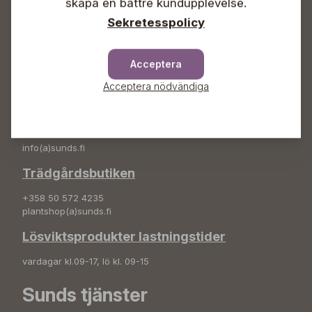
skapa en bättre kundupplevelse.
info(a)sunds.fi
Sekretesspolicy
Adress
Sunds Trädgård Ab
Acceptera
Svedenvägen 66
68660 Jakobstad
Acceptera nödvändiga
Blombeställningar
+358 50 388 9592
info(a)sunds.fi
Trädgårdsbutiken
+358 50 572 4235
plantshop(a)sunds.fi
Lösviktsprodukter lastningstider
vardagar kl.09-17, lö kl. 09-15
Sunds tjänster