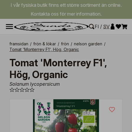
I vår fysiska butik finns ett större sortiment än online.
Kontakta oss för mer information.
FI
/
SV
framsidan
/
frön & lökar
/
frön
/
nelson garden
/
Tomat 'Monterrey F1', Hög, Organic
Tomat 'Monterrey F1',
Hög, Organic
Solanum lycopersicum