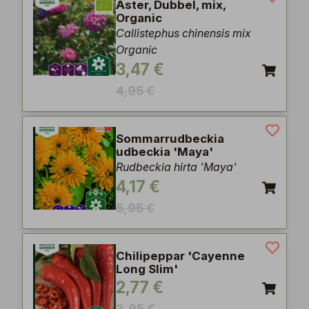
Aster, Dubbel, mix,
Organic
Callistephus chinensis mix
Organic
3,47 €
4,95 €
Sommarrudbeckia
udbeckia 'Maya'
Rudbeckia hirta 'Maya'
4,17 €
5,95 €
Chilipeppar 'Cayenne
Long Slim'
2,77 €
3,95 €