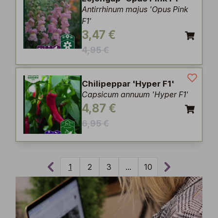
Antirrhinum majus 'Opus Pink
F1'
3,47 €
4,95 €
Chilipeppar 'Hyper F1'
Capsicum annuum 'Hyper F1'
4,87 €
6,95 €
1
2
3
...
10