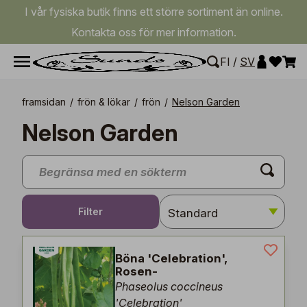
I vår fysiska butik finns ett större sortiment än online.
Kontakta oss för mer information.
FI
/
SV
framsidan
/
frön & lökar
/
frön
/
Nelson Garden
Nelson Garden
Filter
Böna 'Celebration',
Rosen-
Phaseolus coccineus
'Celebration'