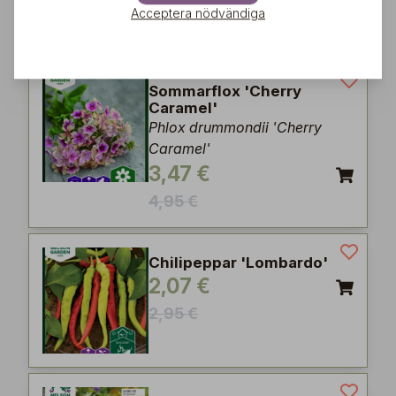
2,45 €
Acceptera nödvändiga
3,50 €
Sommarflox 'Cherry
Caramel'
Phlox drummondii 'Cherry
Caramel'
3,47 €
4,95 €
Chilipeppar 'Lombardo'
2,07 €
2,95 €