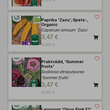
Paprika 'Zazu', Spets-,
Organic
Capsicum annuum 'Zazu'
3,47 €
4,95 €
Praktvädd, 'Summer
fruits'
Scabiosa atropurpurea
'Summer fruits'
3,47 €
4,95 €
Lejongap 'Opus Pink F1'