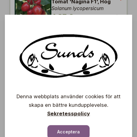
Tomat 'Nagina F1', Hög
Solanum lycopersicum
4,87 €
6,95 €
Solros 'Double Sunking'
Helianthus annuum 'Double
Sunking'
4,17 €
5,95 €
Denna webbplats använder cookies för att
Chilipeppar
skapa en bättre kundupplevelse.
'Westlandse Lange
Sekretesspolicy
Rode', Organic
Capsicum annuum
'WestlandseLangeRode'
Acceptera