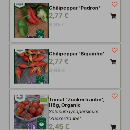
Chilipeppar 'Padron'
2,77 €
3,95 €
Chilipeppar 'Biquinho'
2,77 €
3,95 €
Tomat 'Zuckertraube',
Hög, Organic
Solanum lycopersicum
'Zuckertraube'
2,45 €