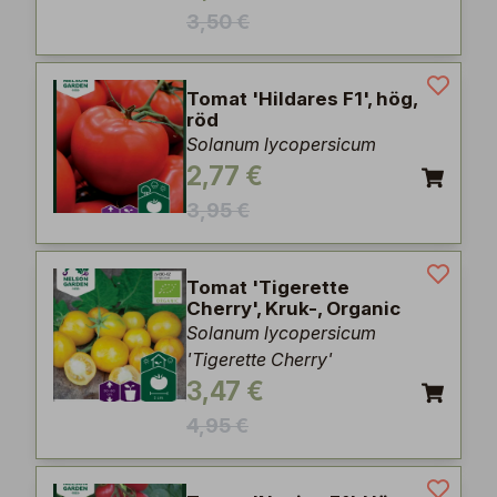
3,50 €
Tomat 'Hildares F1', hög,
röd
Solanum lycopersicum
2,77 €
3,95 €
Tomat 'Tigerette
Cherry', Kruk-, Organic
Solanum lycopersicum
'Tigerette Cherry'
3,47 €
4,95 €