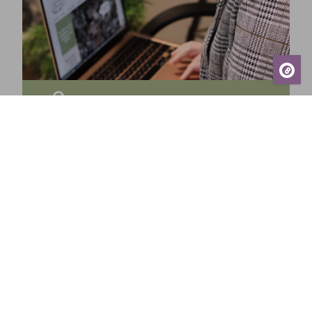
Prenumerera på vårt nyhetsbrev och få de
senaste nyheterna, exklusiva erbjudanden,
inspirerande tips och information om kommande
events – direkt till din inkorg!
Prenumerera