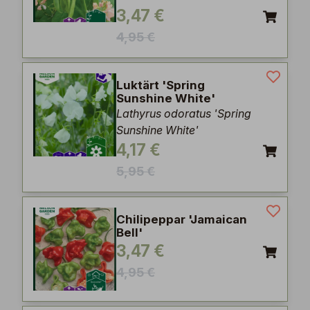
3,47 €
4,95 €
Luktärt 'Spring
Sunshine White'
Lathyrus odoratus 'Spring
Sunshine White'
4,17 €
5,95 €
Chilipeppar 'Jamaican
Bell'
3,47 €
4,95 €