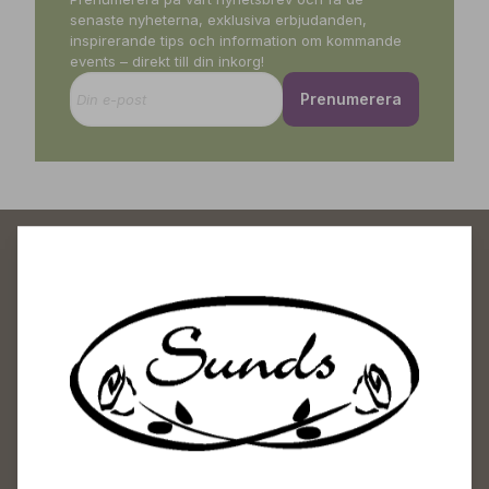
senaste nyheterna, exklusiva erbjudanden,
inspirerande tips och information om kommande
events – direkt till din inkorg!
Prenumerera
Sunds Trädgårdscenter
Öppet
Vardagar 09-18
Lördagar 09-16