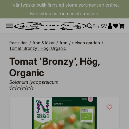
I vår fysiska butik finns ett större sortiment än online.
Kontakta oss för mer information.
FI
/
SV
framsidan
/
frön & lökar
/
frön
/
nelson garden
/
Tomat 'Bronzy', Hög, Organic
Tomat 'Bronzy', Hög,
Organic
Solanum lycopersicum