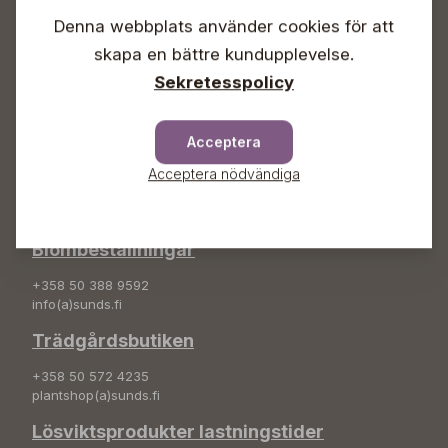
Söndagar Självbetjäning
Denna webbplats använder cookies för att
Info & växel
skapa en bättre kundupplevelse.
Sekretesspolicy
+358 50 388 9592
info(a)sunds.fi
Adress
Acceptera
Acceptera nödvändiga
Sunds Trädgård Ab
Svedenvägen 66
68660 Jakobstad
Blombeställningar
+358 50 388 9592
info(a)sunds.fi
Trädgårdsbutiken
+358 50 572 4235
plantshop(a)sunds.fi
Lösviktsprodukter lastningstider