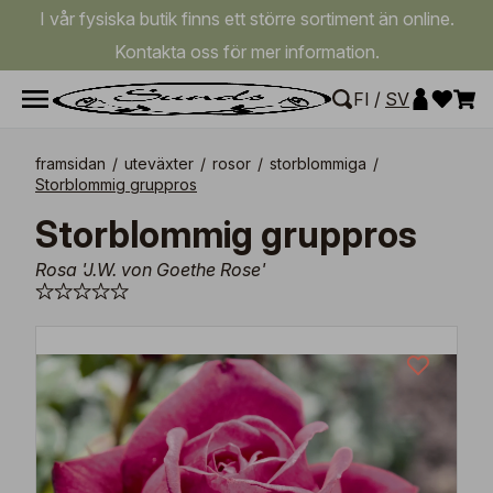
I vår fysiska butik finns ett större sortiment än online.
Kontakta oss för mer information.
FI
/
SV
framsidan
/
uteväxter
/
rosor
/
storblommiga
/
Storblommig gruppros
Storblommig gruppros
Rosa 'J.W. von Goethe Rose'