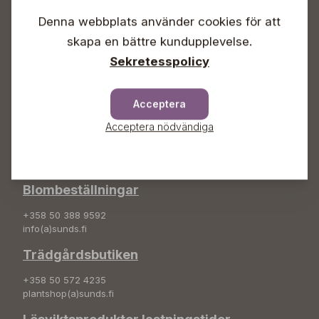
Lördagar 09-16
Denna webbplats använder cookies för att
Söndagar Självbetjäning
skapa en bättre kundupplevelse.
Info & växel
Sekretesspolicy
+358 50 388 9592
info(a)sunds.fi
Acceptera
Adress
Acceptera nödvändiga
Sunds Trädgård Ab
Svedenvägen 66
68660 Jakobstad
Blombeställningar
+358 50 388 9592
info(a)sunds.fi
Trädgårdsbutiken
+358 50 572 4235
plantshop(a)sunds.fi