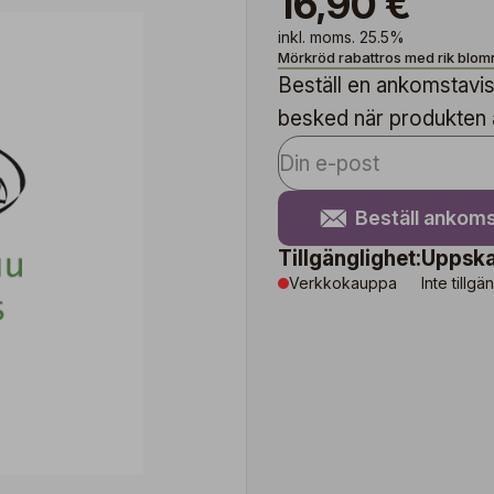
16,90 €
inkl. moms. 25.5%
Mörkröd rabattros med rik blom
Beställ en ankomstavise
besked när produkten är
Beställ ankoms
Tillgänglighet:
Uppska
Verkkokauppa
Inte tillgä