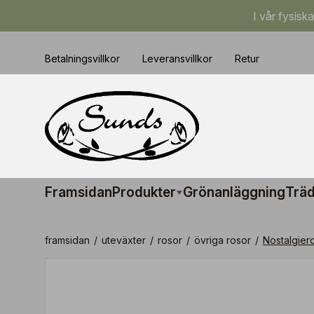
I vår fysisk
Betalningsvillkor
Leveransvillkor
Retur
Framsidan
Produkter
Grönanläggning
Träd
framsidan
/
uteväxter
/
rosor
/
övriga rosor
/
Nostalgier