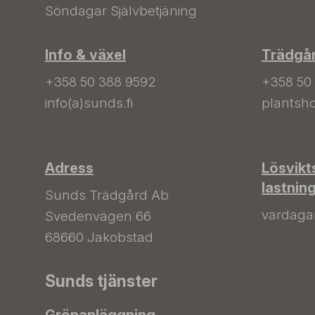
Söndagar Självbetjäning
Info & växel
Trädgå
+358 50 388 9592
+358 50
info(a)sunds.fi
plantsho
Adress
Lösvikt
lastnin
Sunds Trädgård Ab
vardagar 
Svedenvägen 66
68660 Jakobstad
Sunds tjänster