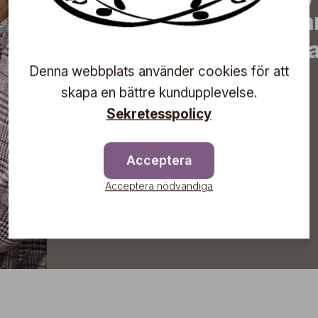
erbjudanden, inspirera
information om komma
Denna webbplats använder cookies för att
direkt till din inkorg!
skapa en bättre kundupplevelse.
Sekretesspolicy
Prenumerera
Acceptera
Acceptera nödvändiga