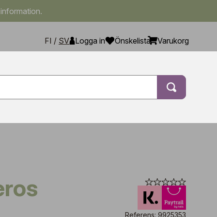
 information.
FI
/
SV
Logga in
Önskelista
Varukorg
eros
Referens: 9925353