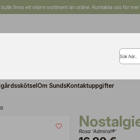
a butik finns ett större sortiment än online. Kontakta oss för mer
gårdsskötsel
Om Sunds
Kontaktuppgifter
os
Nostalgi
Rosa 'Admiral®'