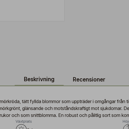
Beskrivning
Recensioner
 mörkröda, tätt fyllda blommor som uppträder i omgångar från t
är mörkgrönt, glänsande och motståndskraftigt mot sjukdomar. D
, krukor och som snittblomma. En robust och pålitlig sort som ko
Växtplats
Höj