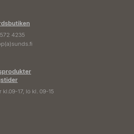
rdsbutiken
 572 4235
p(a)sunds.fi
sprodukter
gstider
kl.09-17, lö kl. 09-15