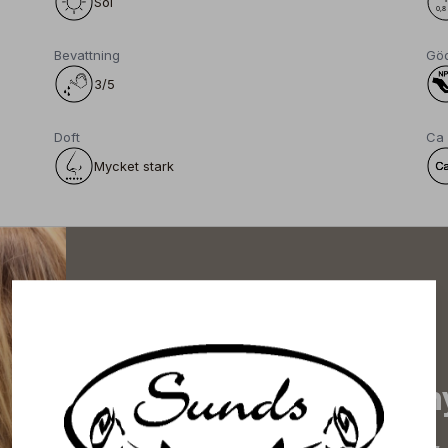
Sol
Bevattning
Gö
3/5
Doft
Ca
Mycket stark
Prenumerera på vårt n
de senaste nyheterna, 