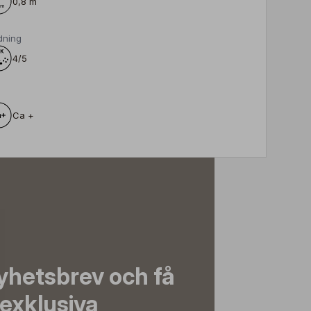
0,8 m
dning
4/5
Ca +
yhetsbrev och få
exklusiva