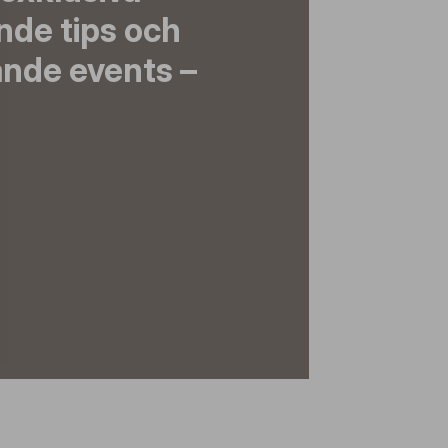
nde tips och
nde events –