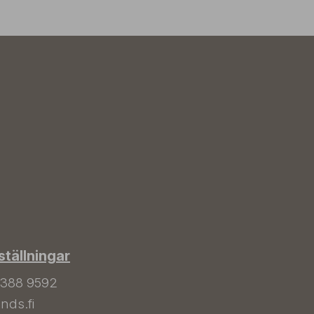
tällningar
 388 9592
nds.fi