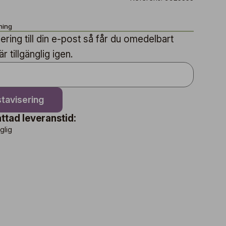
ning
ring till din e-post så får du omedelbart
 tillgänglig igen.
tavisering
ttad leveranstid:
nglig