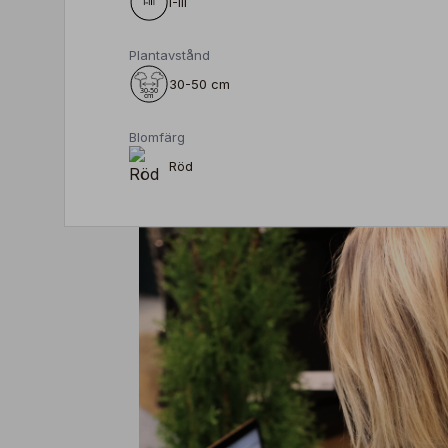
I-III
Plantavstånd
30-50 cm
Blomfärg
Röd