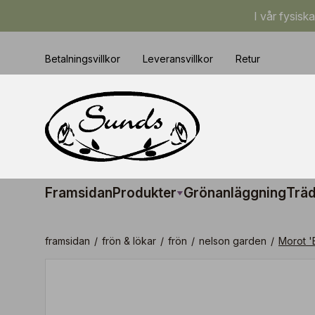
I vår fysisk
Betalningsvillkor
Leveransvillkor
Retur
Framsidan
Produkter
Grönanläggning
Träd
framsidan
/
frön & lökar
/
frön
/
nelson garden
/
Morot '