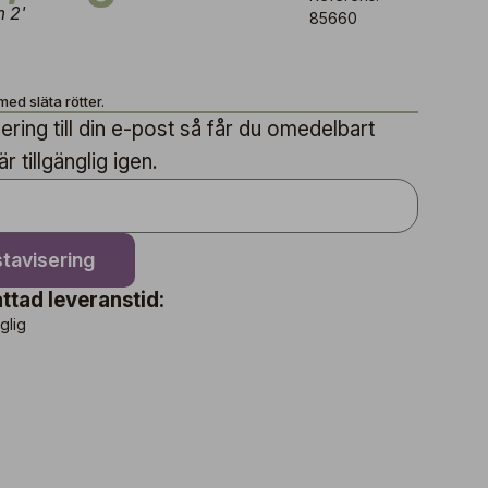
m 2'
85660
med släta rötter.
ring till din e-post så får du omedelbart
 tillgänglig igen.
tavisering
ttad leveranstid:
nglig