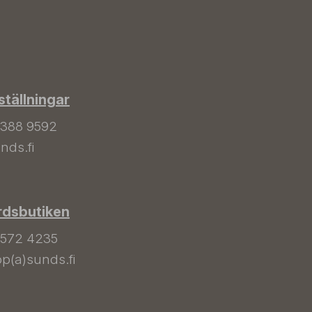
tällningar
 388 9592
nds.fi
rdsbutiken
 572 4235
p(a)sunds.fi