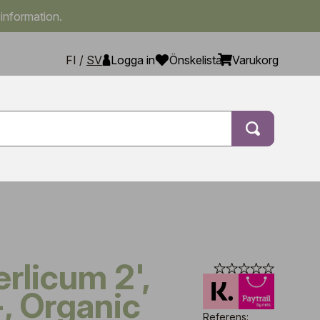
 information.
FI
/
SV
Logga in
Önskelista
Varukorg
, Organic
Referens: