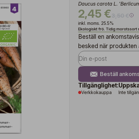
Daucus carota L. 'Berlicu
2,45 €
3,50 €
inkl. moms. 25.5%
Ekologiskt frö. Tidig morotssort 
Beställ en ankomstavise
besked när produkten är
Beställ ankoms
Tillgänglighet:
Uppska
Verkkokauppa
Inte tillgä