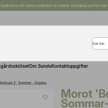
a butik finns ett större sortiment än online. Kontakta oss för mer
gårdsskötsel
Om Sunds
Kontaktuppgifter
Berlicum 2', Sommar-, Organic
Morot 'Berlicum 2',
Sommar-