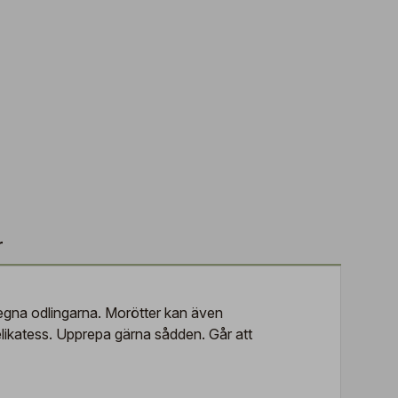
r
e egna odlingarna. Morötter kan även
likatess. Upprepa gärna sådden. Går att