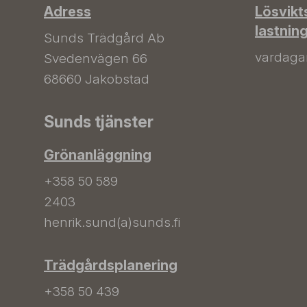
Adress
Lösvikt
lastnin
Sunds Trädgård Ab
vardagar 
Svedenvägen 66
68660 Jakobstad
Sunds tjänster
Grönanläggning
+358 50 589
2403
henrik.sund(a)sunds.fi
Trädgårdsplanering
+358 50 439