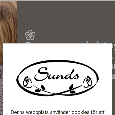
Prenumerera på vårt n
de senaste nyheterna, 
erbjudanden, inspirera
information om komma
direkt till din inkorg!
Denna webbplats använder cookies för att
Prenumerera