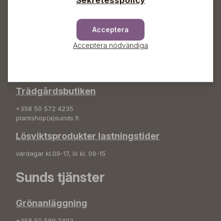
Sunds Trädgård Ab
Svedenvägen 66
68660 Jakobstad
Acceptera
Acceptera nödvändiga
Blombeställningar
+358 50 388 9592
info(a)sunds.fi
Trädgårdsbutiken
+358 50 572 4235
plantshop(a)sunds.fi
Lösviktsprodukter lastningstider
vardagar kl.09-17, lö kl. 09-15
Sunds tjänster
Grönanläggning
+358 50 589 2403