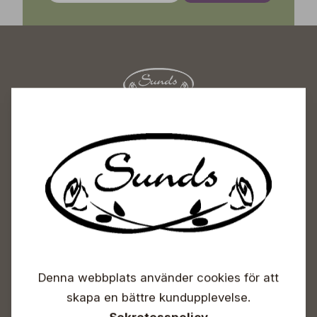
Sunds Trädgårdscenter
Öppet
Vardagar 09-18
Lördagar 09-16
Söndagar Självbetjäning
Info & växel
+358 50 388 9592
Denna webbplats använder cookies för att
info(a)sunds.fi
skapa en bättre kundupplevelse.
Adress
Sekretesspolicy