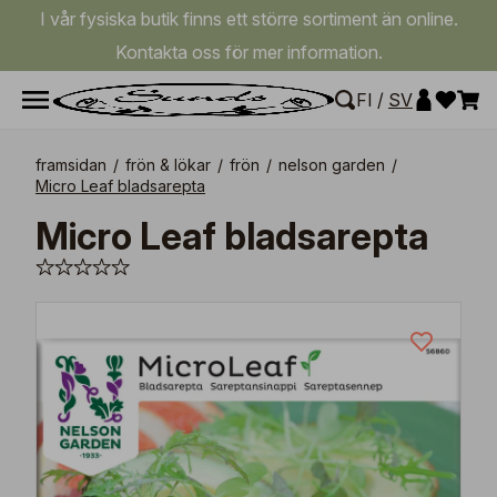
I vår fysiska butik finns ett större sortiment än online.
Kontakta oss för mer information.
FI
/
SV
framsidan
/
frön & lökar
/
frön
/
nelson garden
/
Micro Leaf bladsarepta
Micro Leaf bladsarepta