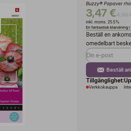
Buzzy® Papaver rhoe
3,47 €
4,95 
inkl. moms. 25.5%
En fantastisk blandning i
Beställ en ankomst
omedelbart besked 
Beställ a
Tillgänglighet:
Up
Verkkokauppa
Inte