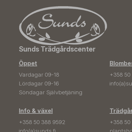
Sunds Trädgårdscenter
Öppet
Blombes
Vardagar 09-18
+358 50
Lördagar 09-16
info(a)su
Söndagar Självbetjäning
Info & växel
Trädgå
+358 50 388 9592
+358 50
info(a)sunds.fi
plantsho