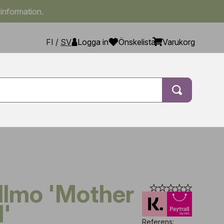
 information.
FI
/
SV
Logga in
Önskelista
Varukorg
l'
Referens: