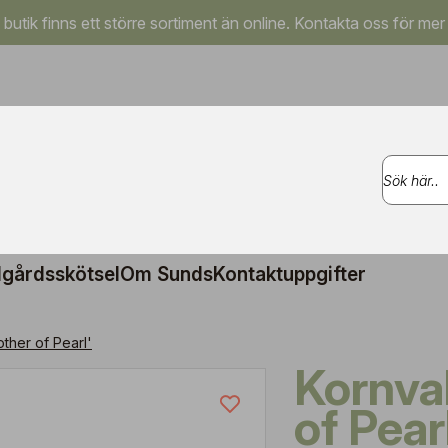
a butik finns ett större sortiment än online. Kontakta oss för mer
gårdsskötsel
Om Sunds
Kontaktuppgifter
ther of Pearl'
Kornvallmo 'Mother
of Pear