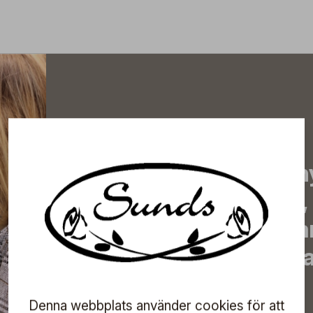
Prenumerera på vårt n
de senaste nyheterna, 
erbjudanden, inspirera
information om komma
direkt till din inkorg!
Denna webbplats använder cookies för att