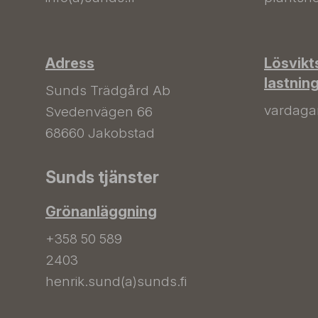
Adress
Lösvikt
lastnin
Sunds Trädgård Ab
vardagar 
Svedenvägen 66
68660 Jakobstad
Sunds tjänster
Grönanläggning
+358 50 589
2403
henrik.sund(a)sunds.fi