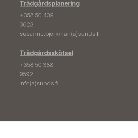
Trädgårdsplanering
+358 50 439
3623
susanne.bjorkman(a)sunds.fi
Trädgårdsskötsel
+358 50 388
9592
info(a)sunds.fi