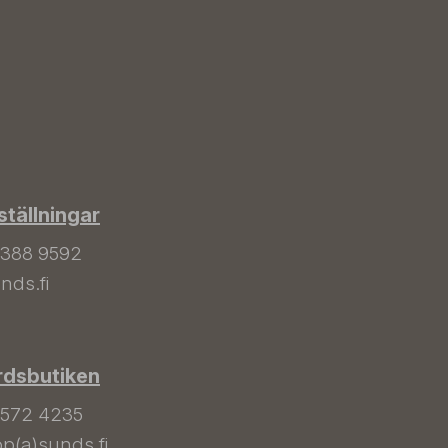
tällningar
 388 9592
nds.fi
rdsbutiken
 572 4235
p(a)sunds.fi