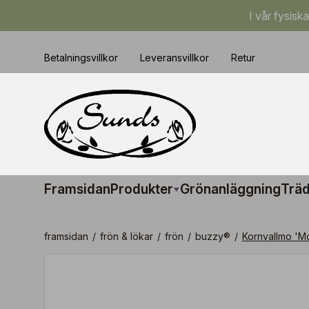
I vår fysisk
Betalningsvillkor
Leveransvillkor
Retur
Framsidan
Produkter
Grönanläggning
Träd
framsidan
/
frön & lökar
/
frön
/
buzzy®
/
Kornvallmo 'Mo