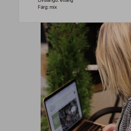
Livslängd: ettårig
Färg: mix