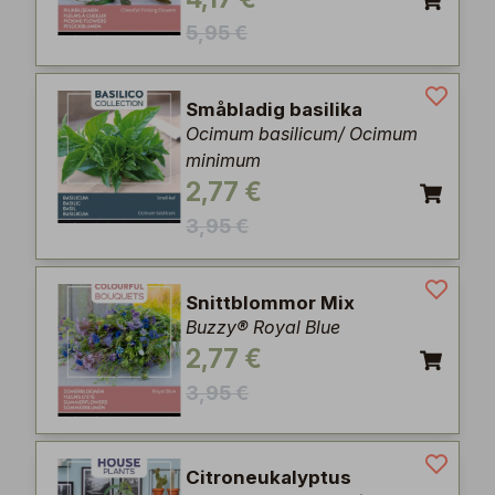
5,95 €
Småbladig basilika
Ocimum basilicum/ Ocimum
minimum
2,77 €
3,95 €
Snittblommor Mix
Buzzy® Royal Blue
2,77 €
3,95 €
Citroneukalyptus