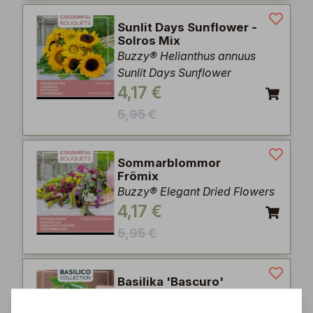
Sunlit Days Sunflower -
Solros Mix
Buzzy® Helianthus annuus
Sunlit Days Sunflower
4,17 €
5,95 €
Sommarblommor
Frömix
Buzzy® Elegant Dried Flowers
4,17 €
5,95 €
Basilika 'Bascuro'
Ocimum basilicum 'Bascuro'