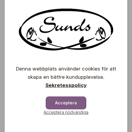
2,77 €
3,95 €
Luktärt Mix
Buzzy® Royal Family
2,77 €
3,95 €
Denna webbplats använder cookies för att
skapa en bättre kundupplevelse.
Glasburk för groddar
Sekretesspolicy
med mungbönor
Buzzy® - Kitchen Sprouts
6,97 €
Acceptera
9,95 €
Acceptera nödvändiga
Glasburk för groddar +