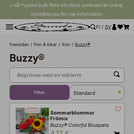
I vår fysiska butik finns ett större sortiment än online.
Kontakta oss för mer information.
FI
/
SV
framsidan
/
frön & lökar
/
frön
/
Buzzy®
Buzzy®
Filter
Sommarblommor
Frömix
Buzzy® Colorful Bouquets
4,17 €