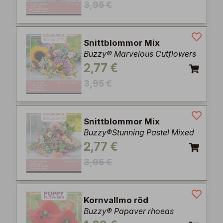
3,95 €
Snittblommor Mix
Buzzy® Marvelous Cutflowers
2,77 €
3,95 €
Snittblommor Mix
Buzzy®Stunning Pastel Mixed
2,77 €
3,95 €
Kornvallmo röd
Buzzy® Papaver rhoeas