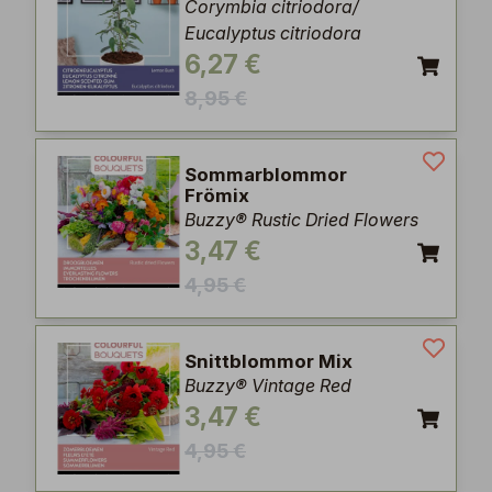
Corymbia citriodora/
Eucalyptus citriodora
6,27 €
8,95 €
Sommarblommor
Frömix
Buzzy® Rustic Dried Flowers
3,47 €
4,95 €
Snittblommor Mix
Buzzy® Vintage Red
3,47 €
4,95 €