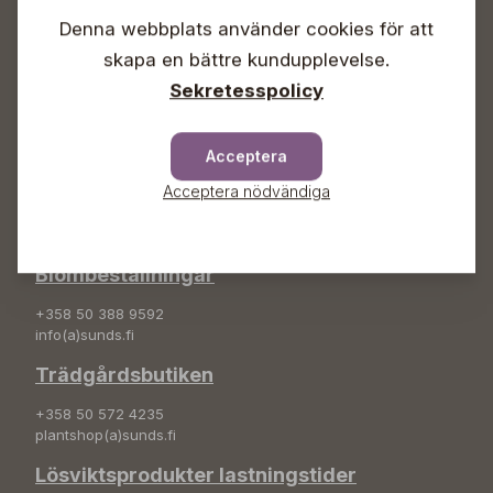
Söndagar Självbetjäning
Denna webbplats använder cookies för att
Info & växel
skapa en bättre kundupplevelse.
Sekretesspolicy
+358 50 388 9592
info(a)sunds.fi
Adress
Acceptera
Acceptera nödvändiga
Sunds Trädgård Ab
Svedenvägen 66
68660 Jakobstad
Blombeställningar
+358 50 388 9592
info(a)sunds.fi
Trädgårdsbutiken
+358 50 572 4235
plantshop(a)sunds.fi
Lösviktsprodukter lastningstider