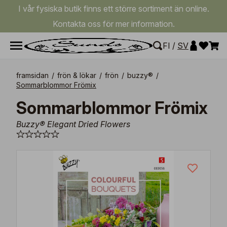
I vår fysiska butik finns ett större sortiment än online.
Kontakta oss för mer information.
FI
/
SV
framsidan
/
frön & lökar
/
frön
/
buzzy®
/
Sommarblommor Frömix
Sommarblommor Frömix
Buzzy® Elegant Dried Flowers