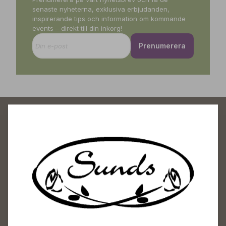
senaste nyheterna, exklusiva erbjudanden,
inspirerande tips och information om kommande
events – direkt till din inkorg!
Prenumerera
Sunds Trädgårdscenter
Öppet
Vardagar 09-18
Lördagar 09-16