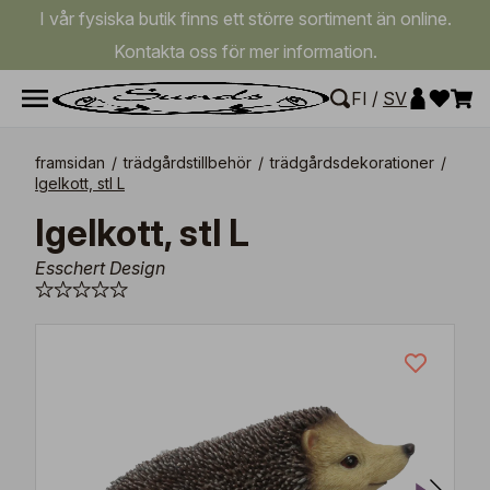
I vår fysiska butik finns ett större sortiment än online.
Kontakta oss för mer information.
FI
/
SV
framsidan
/
trädgårdstillbehör
/
trädgårdsdekorationer
/
Igelkott, stl L
Igelkott, stl L
Esschert Design