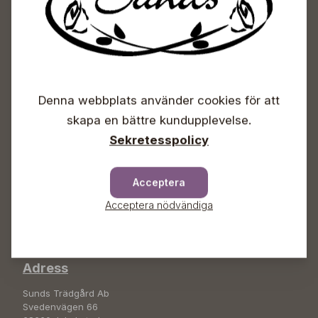
Sunds Trädgårdscenter
Denna webbplats använder cookies för att
skapa en bättre kundupplevelse.
Öppet
Sekretesspolicy
Vardagar 09-18
Lördagar 09-16
Söndagar Självbetjäning
Acceptera
Info & växel
Acceptera nödvändiga
+358 50 388 9592
info(a)sunds.fi
Adress
Sunds Trädgård Ab
Svedenvägen 66