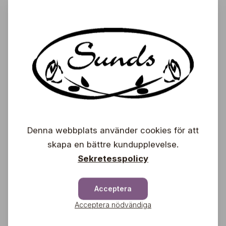
8,80
€
1
Denna webbplats använder cookies för att
skapa en bättre kundupplevelse.
Sekretesspolicy
Acceptera
Acceptera nödvändiga
Prenumerera på vårt nyhetsbrev och få de
senaste nyheterna, exklusiva erbjudanden,
inspirerande tips och information om kommande