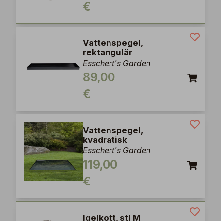
€
Vattenspegel,
rektangulär
Esschert's Garden
89,00
€
Vattenspegel,
kvadratisk
Esschert's Garden
119,00
€
Igelkott, stl M