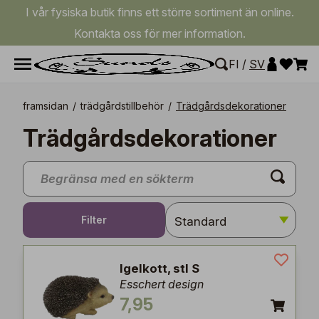
I vår fysiska butik finns ett större sortiment än online.
Kontakta oss för mer information.
FI
/
SV
framsidan
/
trädgårdstillbehör
/
Trädgårdsdekorationer
Trädgårdsdekorationer
Filter
Igelkott, stl S
Esschert design
7,95