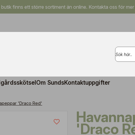
a butik finns ett större sortiment än online. Kontakta oss för mer
gårdsskötsel
Om Sunds
Kontaktuppgifter
apeppar 'Draco Red'
Havannapeppar
'Draco R