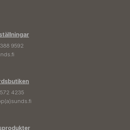
tällningar
 388 9592
nds.fi
rdsbutiken
 572 4235
p(a)sunds.fi
sprodukter