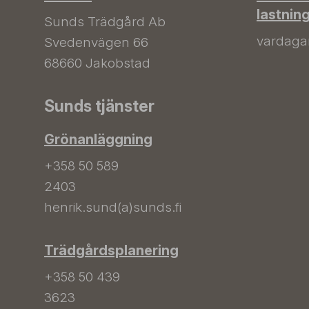
lastnin
Sunds Trädgård Ab
vardagar 
Svedenvägen 66
68660 Jakobstad
Sunds tjänster
Grönanläggning
+358 50 589
2403
henrik.sund(a)sunds.fi
Trädgårdsplanering
+358 50 439
3623