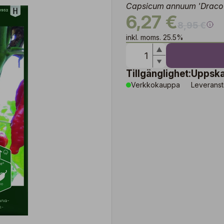
Capsicum annuum 'Draco
6,27 €
8,95 €
inkl. moms. 25.5%
Tillgänglighet:
Uppska
Verkkokauppa
Leveranst