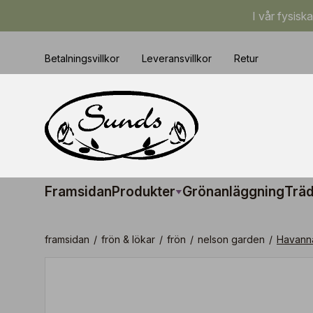
I vår fysisk
Betalningsvillkor
Leveransvillkor
Retur
Framsidan
Produkter
Grönanläggning
Träd
framsidan
/
frön & lökar
/
frön
/
nelson garden
/
Havann