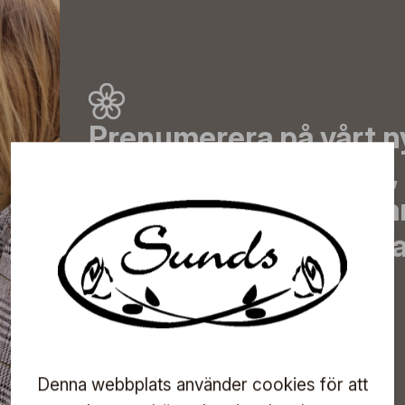
Prenumerera på vårt n
de senaste nyheterna, 
erbjudanden, inspirera
information om komma
direkt till din inkorg!
Prenumerera
Denna webbplats använder cookies för att