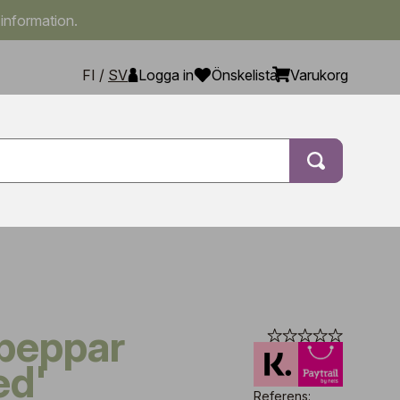
 information.
FI
/
SV
Logga in
Önskelista
Varukorg
ed'
Referens: