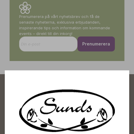
Prenumerera på vårt nyhetsbrev och få de
senaste nyheterna, exklusiva erbjudanden,
inspirerande tips och information om kommande
events – direkt till din inkorg!
Prenumerera
Sunds Trädgårdscenter
Öppet