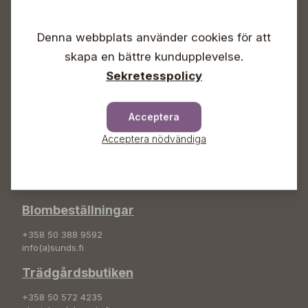
Vardagar 09-18
Lördagar 09-16
Denna webbplats använder cookies för att
Söndagar Självbetjäning
skapa en bättre kundupplevelse.
Info & växel
Sekretesspolicy
+358 50 388 9592
info(a)sunds.fi
Acceptera
Adress
Acceptera nödvändiga
Sunds Trädgård Ab
Svedenvägen 66
68660 Jakobstad
Blombeställningar
+358 50 388 9592
info(a)sunds.fi
Trädgårdsbutiken
+358 50 572 4235