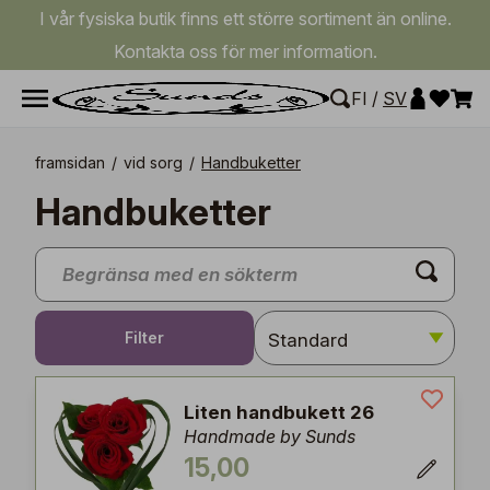
I vår fysiska butik finns ett större sortiment än online.
Kontakta oss för mer information.
FI
/
SV
framsidan
/
vid sorg
/
Handbuketter
Handbuketter
Filter
Liten handbukett 26
Handmade by Sunds
15,00