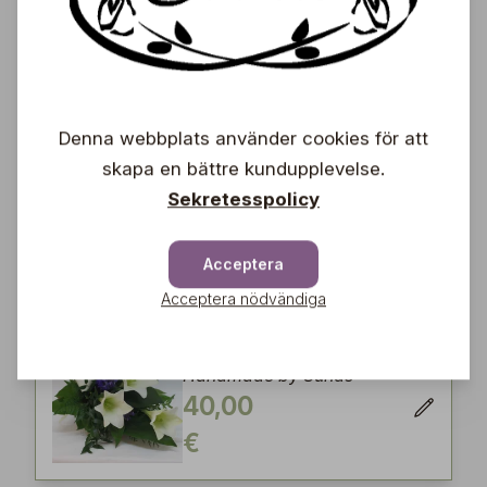
Handbukett 7
Handmade by Sunds
55,00
€
Denna webbplats använder cookies för att
skapa en bättre kundupplevelse.
Handbukett 8
Sekretesspolicy
Handmade by Sunds
55,00
Acceptera
€
Acceptera nödvändiga
Handbukett 9
Handmade by Sunds
40,00
€