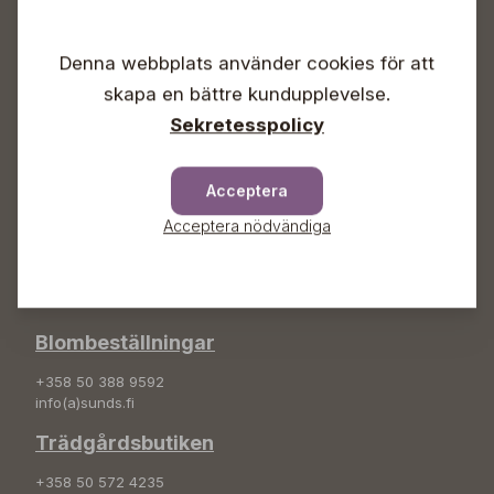
Vardagar 09-18
Lördagar 09-16
Denna webbplats använder cookies för att
Söndagar Självbetjäning
skapa en bättre kundupplevelse.
Info & växel
Sekretesspolicy
+358 50 388 9592
info(a)sunds.fi
Acceptera
Adress
Acceptera nödvändiga
Sunds Trädgård Ab
Svedenvägen 66
68660 Jakobstad
Blombeställningar
+358 50 388 9592
info(a)sunds.fi
Trädgårdsbutiken
+358 50 572 4235