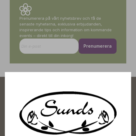
Prenumerera på vårt nyhetsbrev och få de
senaste nyheterna, exklusiva erbjudanden,
inspirerande tips och information om kommande
events – direkt till din inkorg!
Prenumerera
Sunds Trädgårdscenter
Öppet