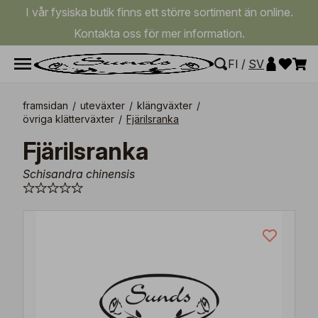
I vår fysiska butik finns ett större sortiment än online.
Kontakta oss för mer information.
FI
/
SV
framsidan
/
uteväxter
/
klängväxter
/
övriga klätterväxter
/
Fjärilsranka
Fjärilsranka
Schisandra chinensis