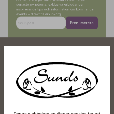
senaste nyheterna, exklusiva erbjudanden,
inspirerande tips och information om kommande
events – direkt till din inkorg!
Prenumerera
Sunds Trädgårdscenter
Öppet
Vardagar 09-18
Lördagar 09-16
Söndagar Självbetjäning
Denna webbplats använder cookies för att