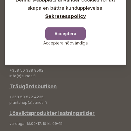
Info & växel
skapa en bättre kundupplevelse.
+358 50 388 9592
Sekretesspolicy
info(a)sunds.fi
Adress
Acceptera
Sunds Trädgård Ab
Acceptera nödvändiga
Svedenvägen 66
68660 Jakobstad
Blombeställningar
+358 50 388 9592
info(a)sunds.fi
Trädgårdsbutiken
+358 50 572 4235
plantshop(a)sunds.fi
Lösviktsprodukter lastningstider
vardagar kl.09-17, lö kl. 09-15