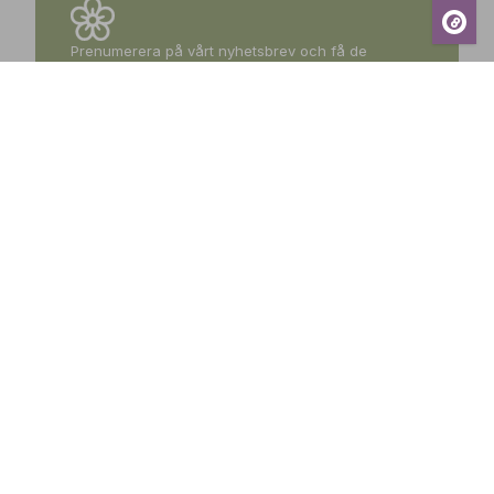
Prenumerera på vårt nyhetsbrev och få de
senaste nyheterna, exklusiva erbjudanden,
inspirerande tips och information om kommande
events – direkt till din inkorg!
Prenumerera
Sunds Trädgårdscenter
Öppet
Vardagar 09-18
Lördagar 09-16