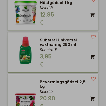
Höstgödsel 1 kg
Kekkilä
12,95
€
Substral Universal
växtnäring 250 ml
Substral®
3,95
€
Bevattningsgödsel 2,5
kg
Kekkilä
20,90