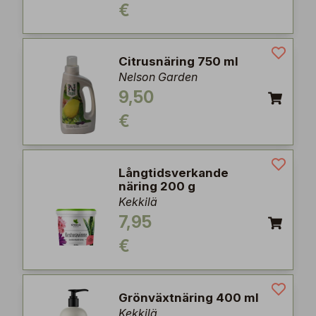
€
Citrusnäring 750 ml
Nelson Garden
9,50
€
Långtidsverkande
näring 200 g
Kekkilä
7,95
€
Grönväxtnäring 400 ml
Kekkilä