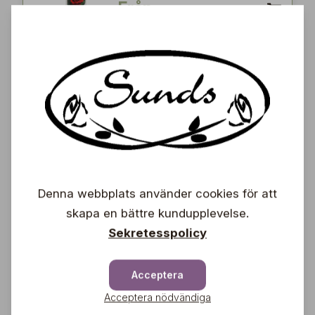
Från
6,95 €
Orkidénäring Eko 400
ml
Kekkilä
7,95
€
Denna webbplats använder cookies för att
Chilinäring 250 ml
skapa en bättre kundupplevelse.
Nelson Garden
Sekretesspolicy
5,95
€
Acceptera
Acceptera nödvändiga