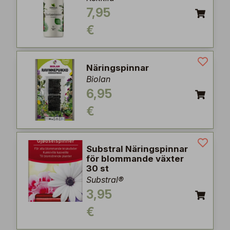
7,95
€
Näringspinnar
Biolan
6,95
€
Substral Näringspinnar
för blommande växter
30 st
Substral®
3,95
€