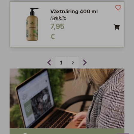
Växtnäring 400 ml
Kekkilä
7,95
€
1
2