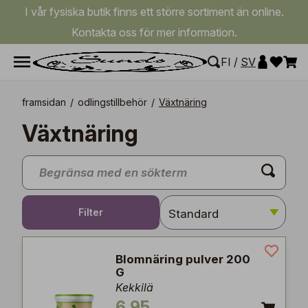
I vår fysiska butik finns ett större sortiment än online.
Kontakta oss för mer information.
FI
/
SV
framsidan
/
odlingstillbehör
/
Växtnäring
Växtnäring
Filter
Blomnäring pulver 200
G
Kekkilä
6,95