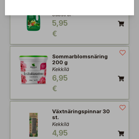
Substral Universal
växtnäring 500 ml
Substral®
5,95
€
Sommarblomsnäring
200 g
Kekkilä
6,95
€
Växtnäringspinnar 30
st.
Kekkilä
4,95