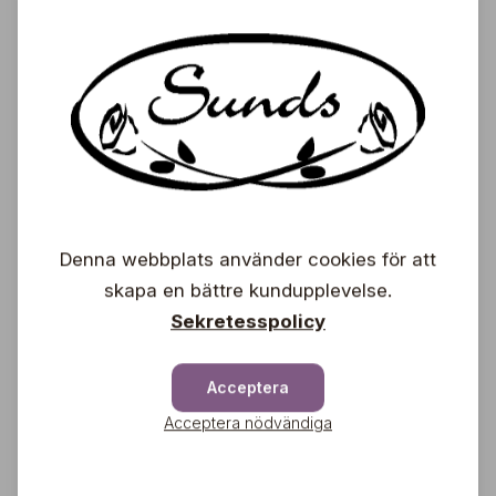
Fuktighetsmätare
Nelson Garden
11,90
€
Fiberduk med öppning
Denna webbplats använder cookies för att
120x80cm
skapa en bättre kundupplevelse.
Nelson Garden
Sekretesspolicy
9,95
€
Acceptera
Acceptera nödvändiga
Jordtermometer
Nelson Garden