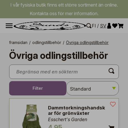
I vår fysiska butik finns ett större sortiment än online.
Kontakta oss för mer information.
FI
/
SV
framsidan
/
odlingstillbehör
/
Övriga odlingstillbehör
Övriga odlingstillbehör
Filter
Dammtorkningshandsk
ar för grönväxter
Esschert's Garden
4,95