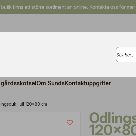
a butik finns ett större sortiment än online. Kontakta oss för mer
gårdsskötsel
Om Sunds
Kontaktuppgifter
ingsduk i ull 120x80 cm
Odlingsduk i ull
120x8