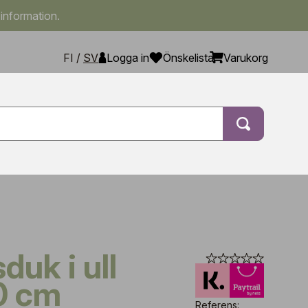
 information.
FI
/
SV
Logga in
Önskelista
Varukorg
0 cm
Referens: