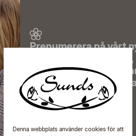
Prenumerera på vårt n
de senaste nyheterna, 
erbjudanden, inspirera
information om komma
direkt till din inkorg!
Prenumerera
Denna webbplats använder cookies för att