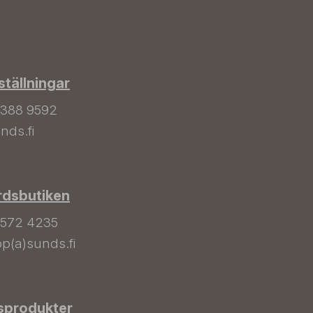
tällningar
 388 9592
nds.fi
rdsbutiken
 572 4235
p(a)sunds.fi
sprodukter