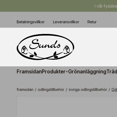
I vår fysisk
Betalningsvillkor
Leveransvillkor
Retur
Framsidan
Produkter
Grönanläggning
Träd
framsidan
/
odlingstillbehör
/
övriga odlingstillbehör
/
Odl