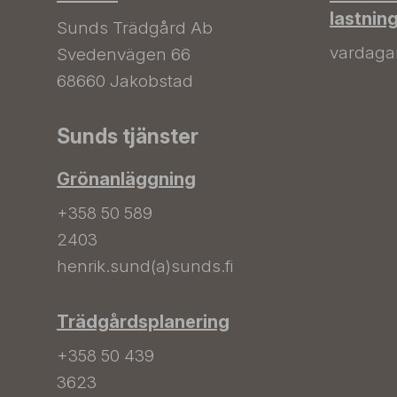
lastnin
Sunds Trädgård Ab
vardagar 
Svedenvägen 66
68660 Jakobstad
Sunds tjänster
Grönanläggning
+358 50 589
2403
henrik.sund(a)sunds.fi
Trädgårdsplanering
+358 50 439
3623