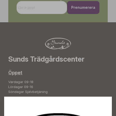
Prenumerera
Sunds Trädgårdscenter
Öppet
Vardagar 09-18
Lördagar 09-16
Söndagar Självbetjäning
Info & växel
+358 50 388 9592
info(a)sunds.fi