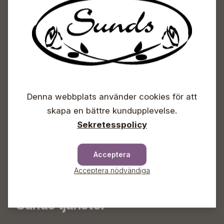
Adress
Sunds Trädgård Ab
Svedenvägen 66
68660 Jakobstad
Blombeställningar
+358 50 388 9592
Denna webbplats använder cookies för att
info(a)sunds.fi
skapa en bättre kundupplevelse.
Trädgårdsbutiken
Sekretesspolicy
+358 50 572 4235
plantshop(a)sunds.fi
Acceptera
Lösviktsprodukter lastningstider
Acceptera nödvändiga
vardagar kl.09-17, lö kl. 09-15
Sunds tjänster