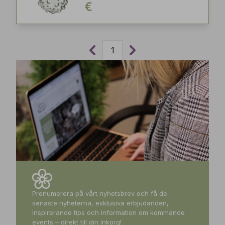
€
1
Prenumerera på vårt nyhetsbrev och få de
senaste nyheterna, exklusiva erbjudanden,
inspirerande tips och information om kommande
events – direkt till din inkorg!