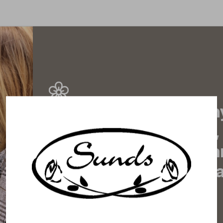
Prenumerera på vårt n
de senaste nyheterna, 
erbjudanden, inspirera
information om komma
direkt till din inkorg!