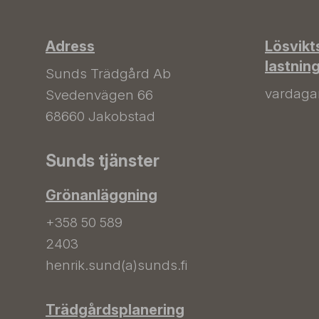
Adress
Lösvikt
lastnin
Sunds Trädgård Ab
vardagar 
Svedenvägen 66
68660 Jakobstad
Sunds tjänster
Grönanläggning
+358 50 589
2403
henrik.sund(a)sunds.fi
Trädgårdsplanering