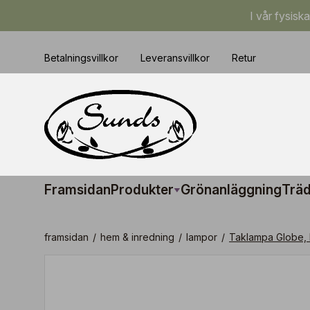
I vår fysisk
Betalningsvillkor
Leveransvillkor
Retur
Framsidan
Produkter
Grönanläggning
Träd
framsidan
/
hem & inredning
/
lampor
/
Taklampa Globe, l