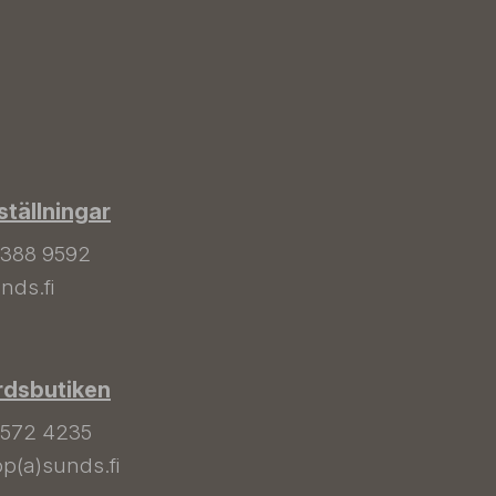
tällningar
 388 9592
nds.fi
rdsbutiken
 572 4235
p(a)sunds.fi