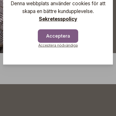
Denna webbplats använder cookies för att
Prenumerera
skapa en bättre kundupplevelse.
Sekretesspolicy
Acceptera
Acceptera nödvändiga