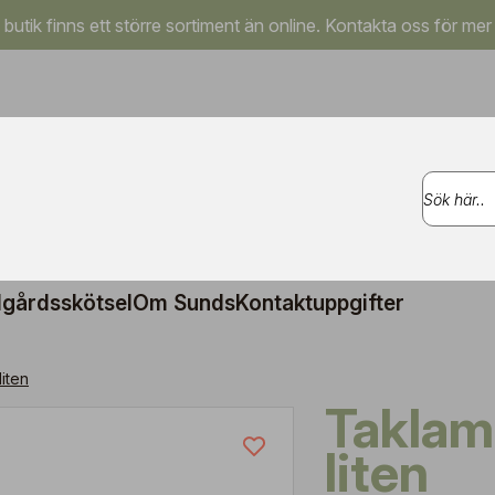
a butik finns ett större sortiment än online. Kontakta oss för mer
gårdsskötsel
Om Sunds
Kontaktuppgifter
iten
Taklampa Globe,
liten