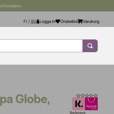
 information.
FI
/
SV
Logga in
Önskelista
Varukorg
Referens: