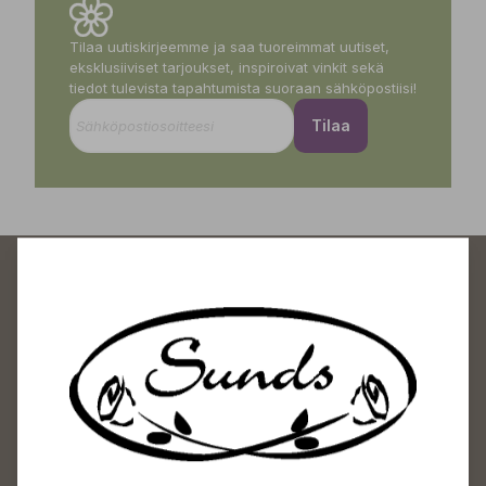
Tilaa uutiskirjeemme ja saa tuoreimmat uutiset,
eksklusiiviset tarjoukset, inspiroivat vinkit sekä
tiedot tulevista tapahtumista suoraan sähköpostiisi!
Tilaa
Sundin Puutarhakeskus
Avoinna
Arkisin 09-18