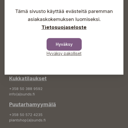
Lauantaisin 09-16
Tämä sivusto käyttää evästeitä paremman
Sunnuntaisin Itsepalvelu
asiakaskokemuksen luomiseksi.
Info & vaihde
Tietosuojaseloste
+358 50 388 9592
info(a)sunds.fi
Hyväksy
Osoite
Hyväksy pakolliset
Sundin Puutarha Oy
Kytömäentie 66
68660 Pietarsaari
Kukkatilaukset
+358 50 388 9592
info(a)sunds.fi
Puutarhamyymälä
+358 50 572 4235
plantshop(a)sunds.fi