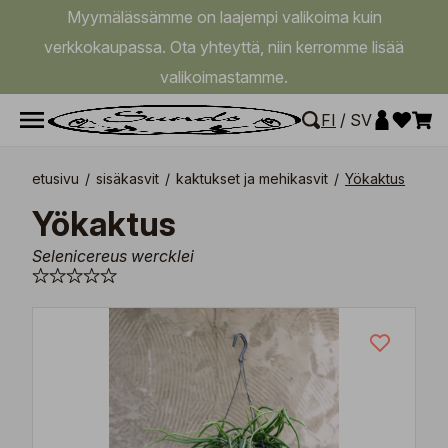
Myymälässämme on laajempi valikoima kuin
verkkokaupassa. Ota yhteyttä, niin kerromme lisää
valikoimastamme.
FI
/
SV
etusivu
/
sisäkasvit
/
kaktukset ja mehikasvit
/
Yökaktus
Yökaktus
Selenicereus wercklei