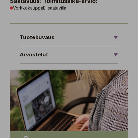
Saatavuus:
Toimitusaika-arvio:
Verkkokauppa
Ei saatavilla
Tuotekuvaus
Arvostelut