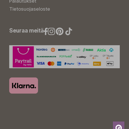
Palautukset
Tietosuojaseloste
Seuraa meitä