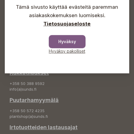
Sunnuntaisin Itsepalvelu
Tämä sivusto käyttää evästeitä paremman
Info & vaihde
asiakaskokemuksen luomiseksi.
Tietosuojaseloste
+358 50 388 9592
info(a)sunds.fi
Osoite
Hyväksy
Sundin Puutarha Oy
Hyväksy pakolliset
Kytömäentie 66
68660 Pietarsaari
Kukkatilaukset
+358 50 388 9592
info(a)sunds.fi
Puutarhamyymälä
+358 50 572 4235
plantshop(a)sunds.fi
Irtotuotteiden lastausajat