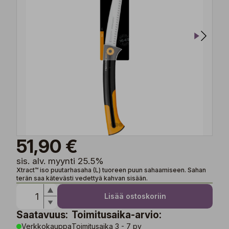
51,90 €
sis. alv. myynti 25.5%
Xtract™ iso puutarhasaha (L) tuoreen puun sahaamiseen. Sahan
terän saa kätevästi vedettyä kahvan sisään.
Lisää ostoskoriin
Saatavuus:
Toimitusaika-arvio:
Verkkokauppa
Toimitusaika 3 - 7 pv