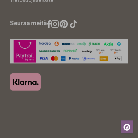
Tietosuojaseloste
Seuraa meitä