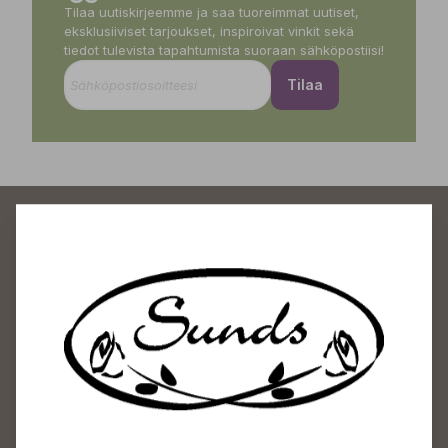
Tilaa uutiskirjeemme ja saa tuoreimmat uutiset,
eksklusiiviset tarjoukset, inspiroivat vinkit sekä
tiedot tulevista tapahtumista suoraan sähköpostiisi!
Tilaa
Sundin Puutarhakeskus
Avoinna
Arkisin 09-18
Lauantaisin 09-16