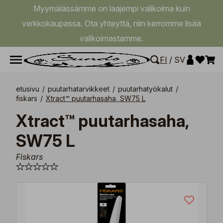
Myymälässämme on laajempi valikoima kuin
verkkokaupassa. Ota yhteyttä, niin kerromme lisää
valikoimastamme.
FI
/
SV
etusivu
/
puutarhatarvikkeet
/
puutarhatyökalut
/
fiskars
/
Xtract™ puutarhasaha, SW75 L
Xtract™ puutarhasaha,
SW75 L
Fiskars