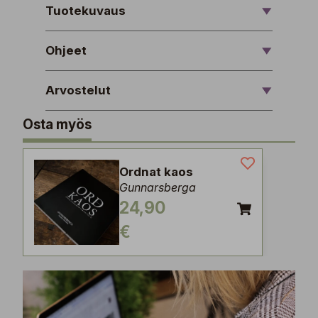
Tuotekuvaus
Ohjeet
Arvostelut
Osta myös
Ordnat kaos
Gunnarsberga
24,90
€