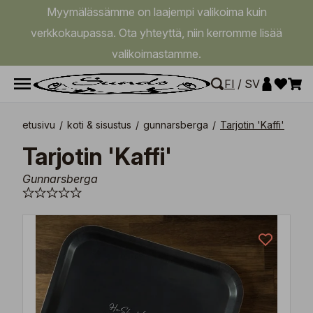
Myymälässämme on laajempi valikoima kuin
verkkokaupassa. Ota yhteyttä, niin kerromme lisää
valikoimastamme.
FI
/
SV
etusivu
/
koti & sisustus
/
gunnarsberga
/
Tarjotin 'Kaffi'
Tarjotin 'Kaffi'
Gunnarsberga