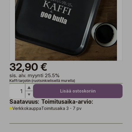
32,90 €
sis. alv. myynti 25.5%
Kaffi tarjotin (ruotsinkielisellä murella)
Lisää ostoskoriin
Saatavuus:
Toimitusaika-arvio:
Verkkokauppa
Toimitusaika 3 - 7 pv