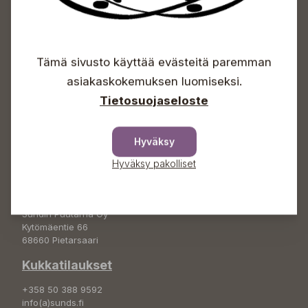
Sundin Puutarhakeskus
Avoinna
Tämä sivusto käyttää evästeitä paremman
Arkisin 09-18
asiakaskokemuksen luomiseksi.
Lauantaisin 09-16
Tietosuojaseloste
Sunnuntaisin Itsepalvelu
Info & vaihde
Hyväksy
+358 50 388 9592
Hyväksy pakolliset
info(a)sunds.fi
Osoite
Sundin Puutarha Oy
Kytömäentie 66
68660 Pietarsaari
Kukkatilaukset
+358 50 388 9592
info(a)sunds.fi