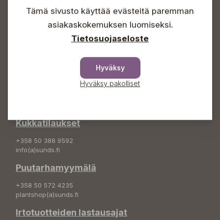
Sunnuntaisin Itsepalvelu
Tämä sivusto käyttää evästeitä paremman
Info & vaihde
asiakaskokemuksen luomiseksi.
Tietosuojaseloste
+358 50 388 9592
info(a)sunds.fi
Hyväksy
Osoite
Hyväksy pakolliset
Sundin Puutarha Oy
Kytömäentie 66
68660 Pietarsaari
Kukkatilaukset
+358 50 388 9592
info(a)sunds.fi
Puutarhamyymälä
+358 50 572 4235
plantshop(a)sunds.fi
Irtotuotteiden lastausajat