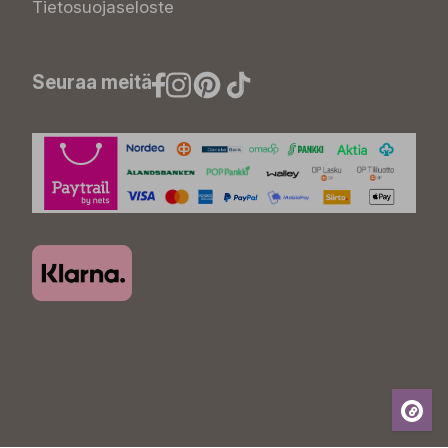
Tietosuojaseloste
Seuraa meitä