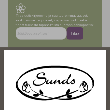
Tilaa uutiskirjeemme ja saa tuoreimmat uutiset,
eksklusiiviset tarjoukset, inspiroivat vinkit sekä
tiedot tulevista tapahtumista suoraan sähköpostiisi!
Tilaa
Sundin Puutarhakeskus
Avoinna
Arkisin 09-18
Lauantaisin 09-16