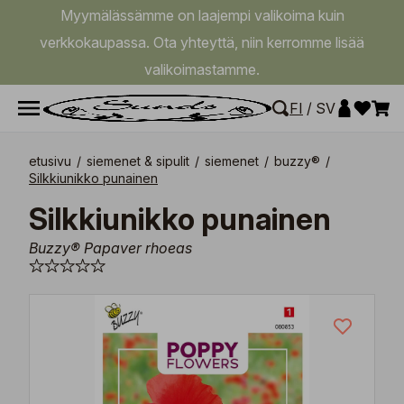
Myymälässämme on laajempi valikoima kuin
verkkokaupassa. Ota yhteyttä, niin kerromme lisää
valikoimastamme.
FI
/
SV
etusivu
/
siemenet & sipulit
/
siemenet
/
buzzy®
/
Silkkiunikko punainen
Silkkiunikko punainen
Buzzy® Papaver rhoeas