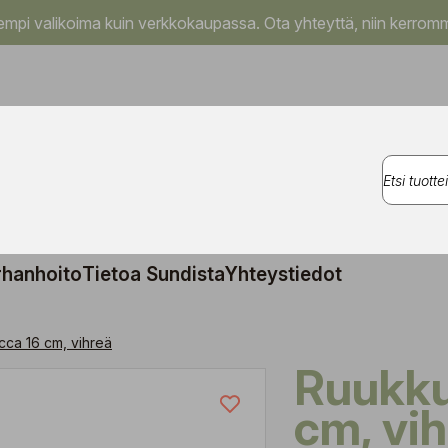
pi valikoima kuin verkkokaupassa. Ota yhteyttä, niin kerromm
rhanhoito
Tietoa Sundista
Yhteystiedot
ca 16 cm, vihreä
Ruukku Zucca 16
cm, vi