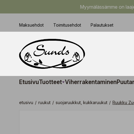
Myymälässämme on laajem
Maksuehdot
Toimitusehdot
Palautukset
Etusivu
Tuotteet
Viherrakentaminen
Puuta
etusivu
/
ruukut
/
suojaruukkut, kukkaruukut
/
Ruukku Zuc