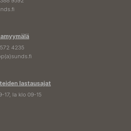
 388 9592
nds.fi
hamyymälä
 572 4235
p(a)sunds.fi
tteiden lastausajat
9-17, la klo 09-15