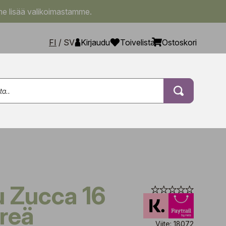
e lisää valikoimastamme.
FI
/
SV
Kirjaudu
Toivelista
Ostoskori
hreä
Viite: 18072