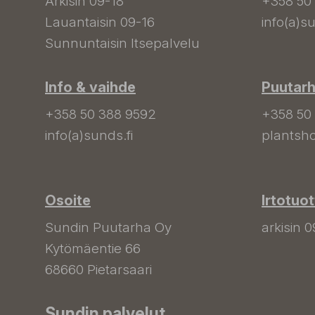
Arkisin 09-18
+358 50
Lauantaisin 09-16
info(a)su
Sunnuntaisin Itsepalvelu
Info & vaihde
Puutar
+358 50 388 9592
+358 50
info(a)sunds.fi
plantsho
Osoite
Irtotuo
Sundin Puutarha Oy
arkisin 0
Kytömäentie 66
68660 Pietarsaari
Sundin palvelut