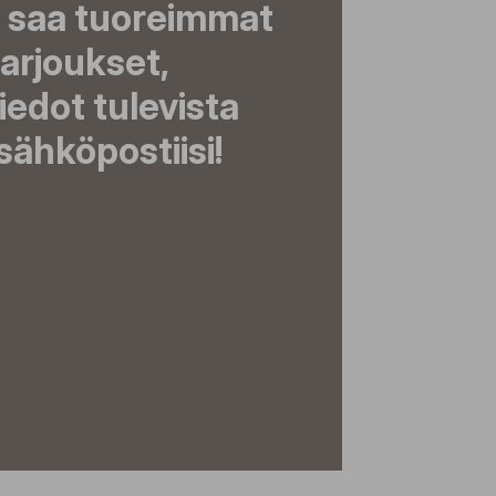
a saa tuoreimmat
tarjoukset,
tiedot tulevista
ähköpostiisi!