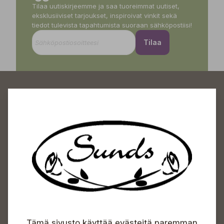
Tilaa uutiskirjeemme ja saa tuoreimmat uutiset,
eksklusiiviset tarjoukset, inspiroivat vinkit sekä
tiedot tulevista tapahtumista suoraan sähköpostiisi!
Tilaa
Sundin Puutarhakeskus
Avoinna
Arkisin 09-18
Lauantaisin 09-16
Sunnuntaisin Itsepalvelu
Tämä sivusto käyttää evästeitä paremman
Info & vaihde