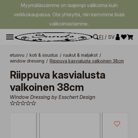
Myymälässämme on laajempi valikoima kuin
verkkokaupassa. Ota yhteyttä, niin kerromme lisää
valikoimastamme.
FI
/
SV
etusivu
/
koti & sisustus
/
ruukut & maljakot
/
window dressing
/
Riippuva kasvialusta valkoinen 38cm
Riippuva kasvialusta
valkoinen 38cm
Window Dressing by Esschert Design