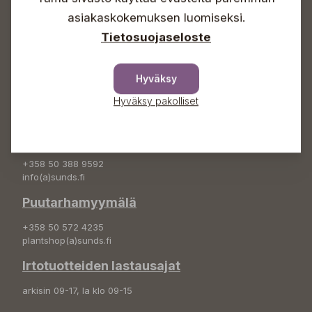
asiakaskokemuksen luomiseksi.
+358 50 388 9592
Tietosuojaseloste
info(a)sunds.fi
Osoite
Hyväksy
Sundin Puutarha Oy
Hyväksy pakolliset
Kytömäentie 66
68660 Pietarsaari
Kukkatilaukset
+358 50 388 9592
info(a)sunds.fi
Puutarhamyymälä
+358 50 572 4235
plantshop(a)sunds.fi
Irtotuotteiden lastausajat
arkisin 09-17, la klo 09-15