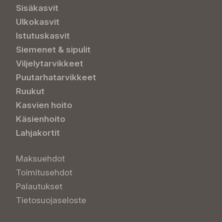
Sisäkasvit
Ulkokasvit
Istutuskasvit
Siemenet & sipulit
Viljelytarvikkeet
Puutarhatarvikkeet
Ruukut
Kasvien hoito
Käsienhoito
Lahjakortit
Maksuehdot
Toimitusehdot
Palautukset
Tietosuojaseloste