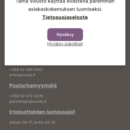
Info & vaihde
Tämä sivusto käyttää evästeitä paremman
asiakaskokemuksen luomiseksi.
+358 50 388 9592
Tietosuojaseloste
info(a)sunds.fi
Osoite
Hyväksy
Sundin Puutarha Oy
Kytömäentie 66
Hyväksy pakolliset
68660 Pietarsaari
Kukkatilaukset
+358 50 388 9592
info(a)sunds.fi
Puutarhamyymälä
+358 50 572 4235
plantshop(a)sunds.fi
Irtotuotteiden lastausajat
arkisin 09-17, la klo 09-15