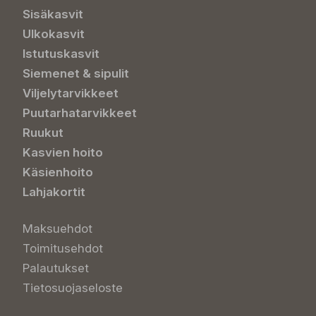
Sisäkasvit
Ulkokasvit
Istutuskasvit
Siemenet & sipulit
Viljelytarvikkeet
Puutarhatarvikkeet
Ruukut
Kasvien hoito
Käsienhoito
Lahjakortit
Maksuehdot
Toimitusehdot
Palautukset
Tietosuojaseloste