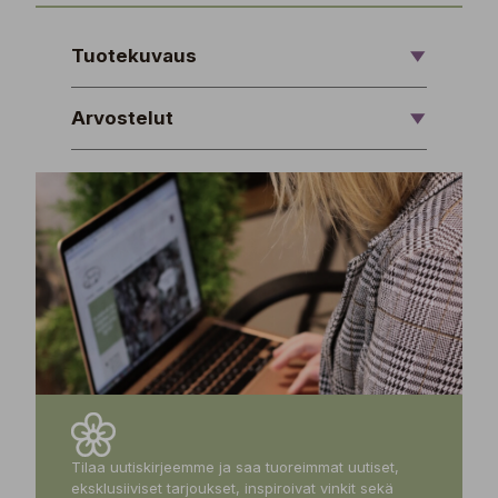
Tuotekuvaus
Arvostelut
Tilaa uutiskirjeemme ja saa tuoreimmat uutiset,
eksklusiiviset tarjoukset, inspiroivat vinkit sekä