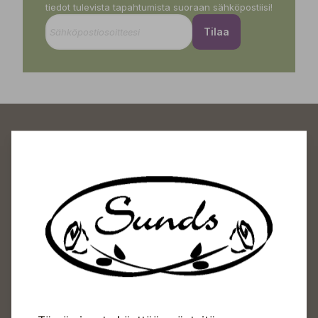
tiedot tulevista tapahtumista suoraan sähköpostiisi!
Tilaa
Sundin Puutarhakeskus
Avoinna
Arkisin 09-18
Lauantaisin 09-16
Sunnuntaisin Itsepalvelu