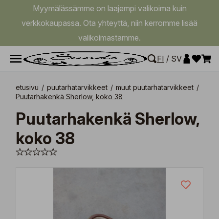
Myymälässämme on laajempi valikoima kuin
verkkokaupassa. Ota yhteyttä, niin kerromme lisää
valikoimastamme.
FI
/
SV
etusivu
/
puutarhatarvikkeet
/
muut puutarhatarvikkeet
/
Puutarhakenkä Sherlow, koko 38
Puutarhakenkä Sherlow,
koko 38