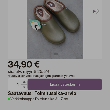
34,90 €
sis. alv. myynti 25.5%
Mukavat tohvelit ovat jalkojesi parhaat ystävät!
Lisää ostoskoriin
Saatavuus:
Toimitusaika-arvio:
Verkkokauppa
Toimitusaika 3 - 7 pv