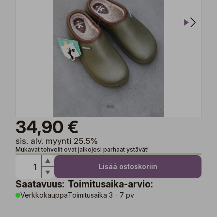
34,90 €
sis. alv. myynti 25.5%
Mukavat tohvelit ovat jalkojesi parhaat ystävät!
Lisää ostoskoriin
Saatavuus:
Toimitusaika-arvio:
Verkkokauppa
Toimitusaika 3 - 7 pv