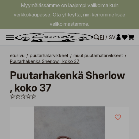
Myymälässämme on laajempi valikoima kuin
verkkokaupassa. Ota yhteyttä, niin kerromme lisää
valikoimastamme.
FI
/
SV
etusivu
/
puutarhatarvikkeet
/
muut puutarhatarvikkeet
/
Puutarhakenkä Sherlow , koko 37
Puutarhakenkä Sherlow
, koko 37