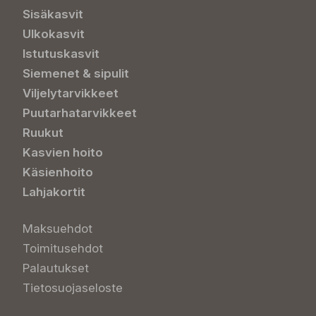
Sisäkasvit
Ulkokasvit
Istutuskasvit
Siemenet & sipulit
Viljelytarvikkeet
Puutarhatarvikkeet
Ruukut
Kasvien hoito
Käsienhoito
Lahjakortit
Maksuehdot
Toimitusehdot
Palautukset
Tietosuojaseloste