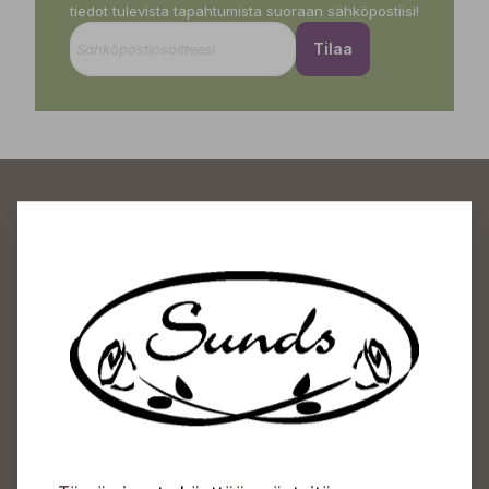
tiedot tulevista tapahtumista suoraan sähköpostiisi!
Tilaa
Sundin Puutarhakeskus
Avoinna
Arkisin 09-18
Lauantaisin 09-16
Sunnuntaisin Itsepalvelu