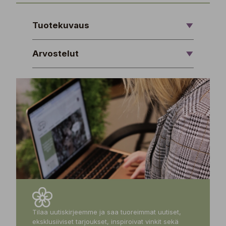
Tuotekuvaus
Arvostelut
Tilaa uutiskirjeemme ja saa tuoreimmat uutiset,
eksklusiiviset tarjoukset, inspiroivat vinkit sekä