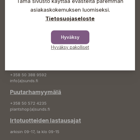
Info & vaihde
Tämä sivusto käyttää evästeitä paremman
asiakaskokemuksen luomiseksi.
+358 50 388 9592
Tietosuojaseloste
info(a)sunds.fi
Osoite
Hyväksy
Sundin Puutarha Oy
Kytömäentie 66
Hyväksy pakolliset
68660 Pietarsaari
Kukkatilaukset
+358 50 388 9592
info(a)sunds.fi
Puutarhamyymälä
+358 50 572 4235
plantshop(a)sunds.fi
Irtotuotteiden lastausajat
arkisin 09-17, la klo 09-15