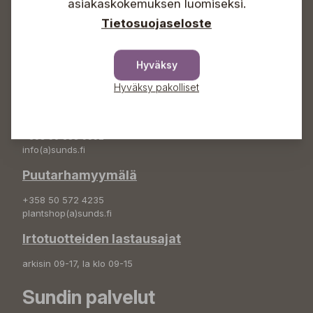
asiakaskokemuksen luomiseksi.
info(a)sunds.fi
Tietosuojaseloste
Osoite
Sundin Puutarha Oy
Hyväksy
Kytömäentie 66
68660 Pietarsaari
Hyväksy pakolliset
Kukkatilaukset
+358 50 388 9592
info(a)sunds.fi
Puutarhamyymälä
+358 50 572 4235
plantshop(a)sunds.fi
Irtotuotteiden lastausajat
arkisin 09-17, la klo 09-15
Sundin palvelut