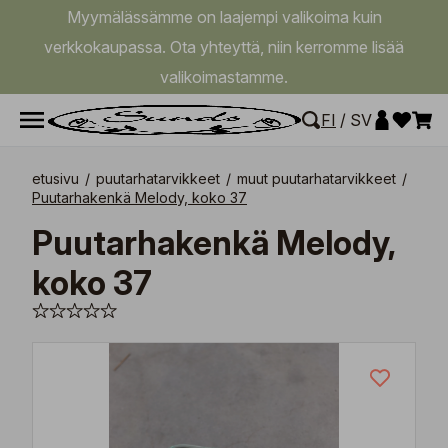
Myymälässämme on laajempi valikoima kuin
verkkokaupassa. Ota yhteyttä, niin kerromme lisää
valikoimastamme.
FI
/
SV
etusivu
/
puutarhatarvikkeet
/
muut puutarhatarvikkeet
/
Puutarhakenkä Melody, koko 37
Puutarhakenkä Melody,
koko 37