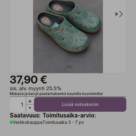
37,90 €
sis. alv. myynti 25.5%
Mukava ja kevyt puutarhakenkä kauniilla kuvioinnilla!
Lisää ostoskoriin
Saatavuus:
Toimitusaika-arvio:
Verkkokauppa
Toimitusaika 3 - 7 pv