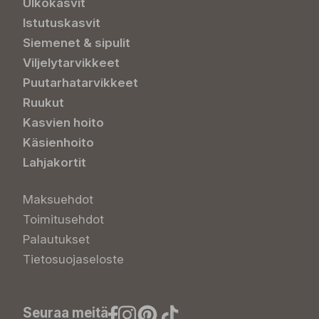
Ulkokasvit
Istutuskasvit
Siemenet & sipulit
Viljelytarvikkeet
Puutarhatarvikkeet
Ruukut
Kasvien hoito
Käsienhoito
Lahjakortit
Maksuehdot
Toimitusehdot
Palautukset
Tietosuojaseloste
Seuraa meitä