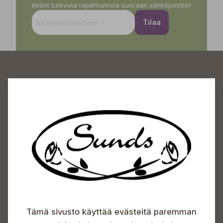
tiedot tulevista tapahtumista suoraan sähköpostiisi!
Tilaa
Sundin Puutarhakeskus
Avoinna
Arkisin 09-18
Lauantaisin 09-16
Sunnuntaisin Itsepalvelu
Info & vaihde
Tämä sivusto käyttää evästeitä paremman
+358 50 388 9592