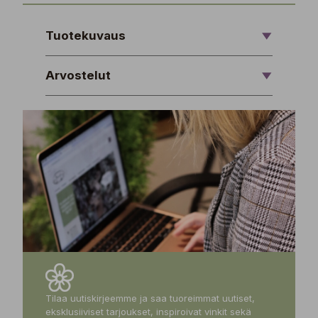
Tuotekuvaus
Arvostelut
Tilaa uutiskirjeemme ja saa tuoreimmat uutiset,
eksklusiiviset tarjoukset, inspiroivat vinkit sekä