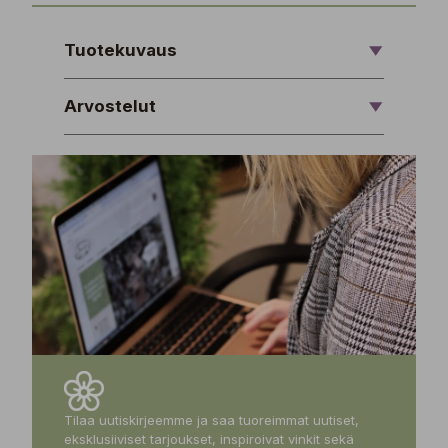
Tuotekuvaus
Arvostelut
Tilaa uutiskirjeemme ja saa tuoreimmat uutiset,
eksklusiiviset tarjoukset, inspiroivat vinkit sekä