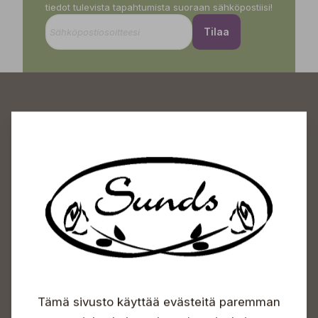
tiedot tulevista tapahtumista suoraan sähköpostiisi!
Tilaa
Sundin Puutarhakeskus
Avoinna
Arkisin 09-18
Lauantaisin 09-16
Sunnuntaisin Itsepalvelu
Info & vaihde
Tämä sivusto käyttää evästeitä paremman
+358 50 388 9592