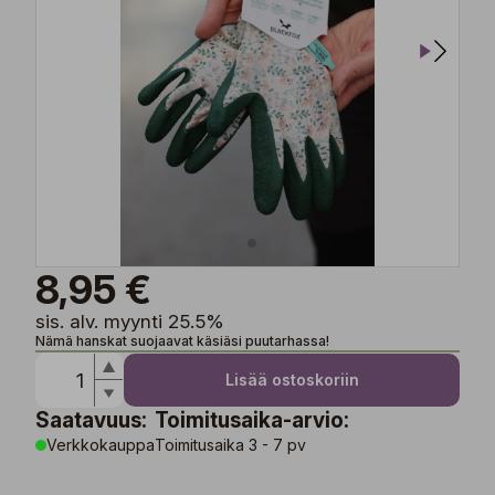
8,95 €
sis. alv. myynti 25.5%
Nämä hanskat suojaavat käsiäsi puutarhassa!
Lisää ostoskoriin
Saatavuus:
Toimitusaika-arvio:
Verkkokauppa
Toimitusaika 3 - 7 pv