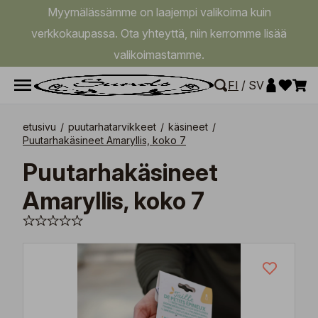
Myymälässämme on laajempi valikoima kuin
verkkokaupassa. Ota yhteyttä, niin kerromme lisää
valikoimastamme.
FI
/
SV
etusivu
/
puutarhatarvikkeet
/
käsineet
/
Puutarhakäsineet Amaryllis, koko 7
Puutarhakäsineet
Amaryllis, koko 7