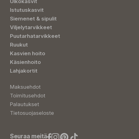
Ulkokasvit
Istutuskasvit
Siemenet & sipulit
Viljelytarvikkeet
Puutarhatarvikkeet
Ruukut
Kasvien hoito
Käsienhoito
Lahjakortit
Maksuehdot
Toimitusehdot
Palautukset
Tietosuojaseloste
Seuraa meitä