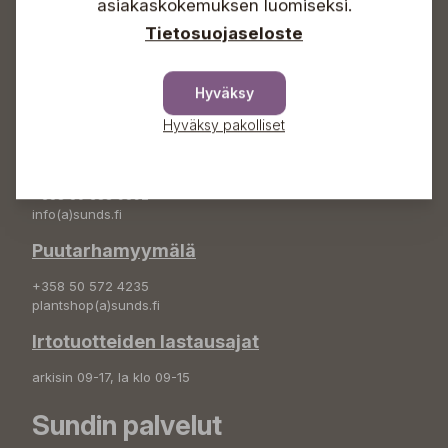
asiakaskokemuksen luomiseksi.
info(a)sunds.fi
Tietosuojaseloste
Osoite
Sundin Puutarha Oy
Hyväksy
Kytömäentie 66
68660 Pietarsaari
Hyväksy pakolliset
Kukkatilaukset
+358 50 388 9592
info(a)sunds.fi
Puutarhamyymälä
+358 50 572 4235
plantshop(a)sunds.fi
Irtotuotteiden lastausajat
arkisin 09-17, la klo 09-15
Sundin palvelut