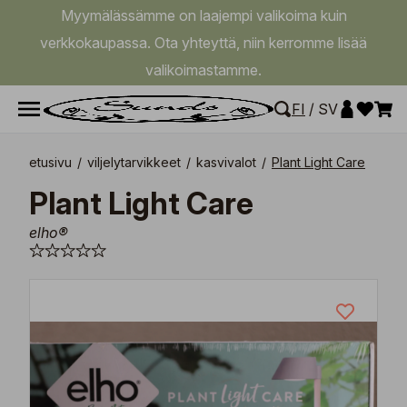
Myymälässämme on laajempi valikoima kuin
verkkokaupassa. Ota yhteyttä, niin kerromme lisää
valikoimastamme.
FI
/
SV
etusivu
/
viljelytarvikkeet
/
kasvivalot
/
Plant Light Care
Plant Light Care
elho®