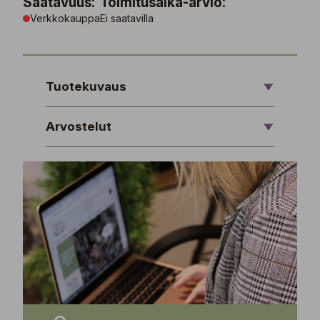
Saatavuus:
Toimitusaika-arvio:
Verkkokauppa
Ei saatavilla
Tuotekuvaus
Arvostelut