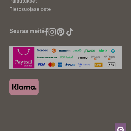
Palautukset
Tietosuojaseloste
Seuraa meitä