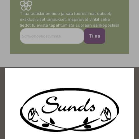
Tilaa uutiskirjeemme ja saa tuoreimmat uutiset,
eksklusiiviset tarjoukset, inspiroivat vinkit sekä
tiedot tulevista tapahtumista suoraan sähköpostiisi!
Tilaa
Sundin Puutarhakeskus
Avoinna
Arkisin 09-18