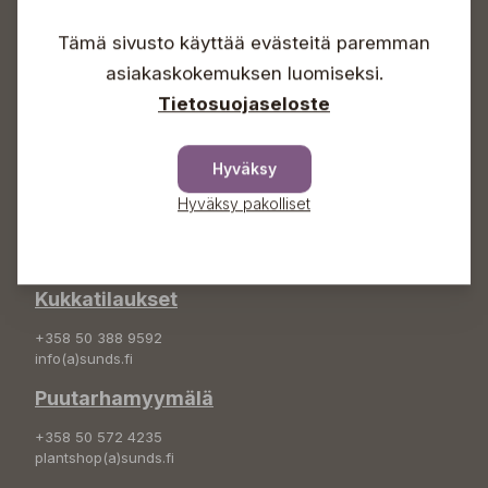
Lauantaisin 09-16
Tämä sivusto käyttää evästeitä paremman
Sunnuntaisin Itsepalvelu
asiakaskokemuksen luomiseksi.
Info & vaihde
Tietosuojaseloste
+358 50 388 9592
info(a)sunds.fi
Hyväksy
Osoite
Hyväksy pakolliset
Sundin Puutarha Oy
Kytömäentie 66
68660 Pietarsaari
Kukkatilaukset
+358 50 388 9592
info(a)sunds.fi
Puutarhamyymälä
+358 50 572 4235
plantshop(a)sunds.fi