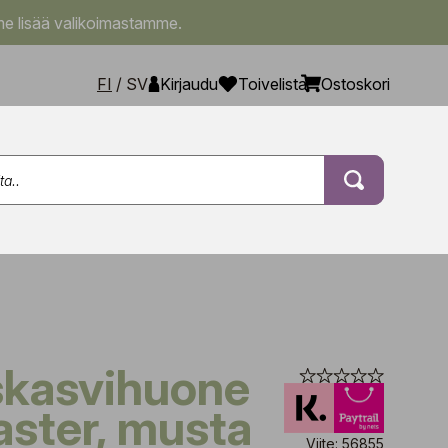
e lisää valikoimastamme.
FI
/
SV
Kirjaudu
Toivelista
Ostoskori
ster, musta
Viite: 56855