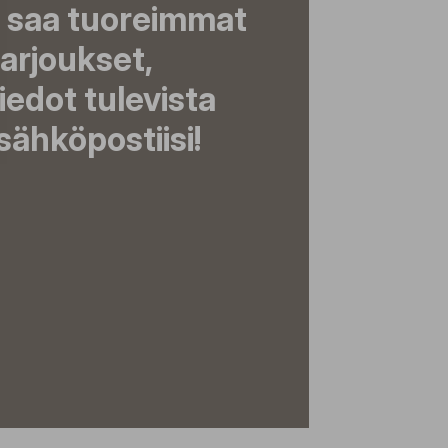
a saa tuoreimmat
tarjoukset,
tiedot tulevista
ähköpostiisi!