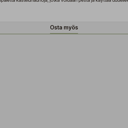
aletta kastelunauhoja, jotka voidaan pestä ja käyttää uudelleen
Osta myös