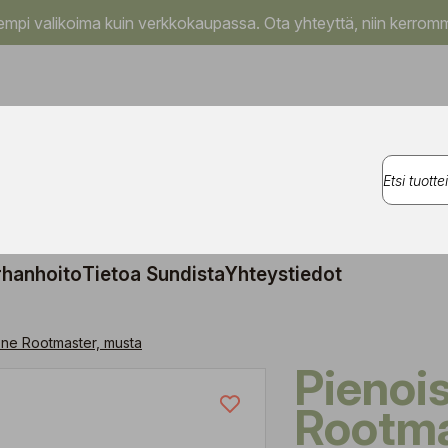
pi valikoima kuin verkkokaupassa. Ota yhteyttä, niin kerromm
rhanhoito
Tietoa Sundista
Yhteystiedot
one Rootmaster, musta
Pienoiskasvihuone
Rootma