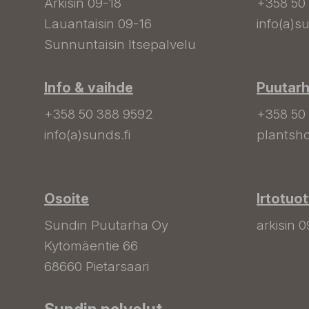
Arkisin 09-18
+358 50
Lauantaisin 09-16
info(a)su
Sunnuntaisin Itsepalvelu
Info & vaihde
Puutar
+358 50 388 9592
+358 50
info(a)sunds.fi
plantsho
Osoite
Irtotuo
Sundin Puutarha Oy
arkisin 0
Kytömäentie 66
68660 Pietarsaari