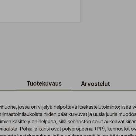
Tuotekuvaus
Arvostelut
one, jossa on viljelyä helpottava itsekastelutoiminto; lisää ve
 ilmastointiaukoista niiden päät kuivuvat ja uusia juuria muodo
imien käsittely on helppoa, sillä kennoston solut aukeavat kirja
iaalista. Pohja ja kansi ovat polypropeenia (PP), kennostot ov