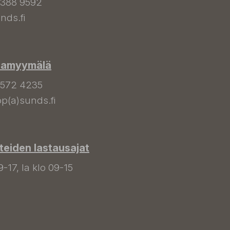
 388 9592
nds.fi
hamyymälä
 572 4235
p(a)sunds.fi
tteiden lastausajat
9-17, la klo 09-15