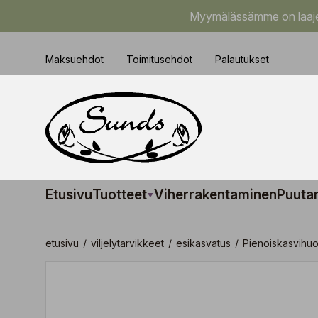
Myymälässämme on laajem
Maksuehdot
Toimitusehdot
Palautukset
Etusivu
Tuotteet
Viherrakentaminen
Puuta
etusivu
/
viljelytarvikkeet
/
esikasvatus
/
Pienoiskasvihu