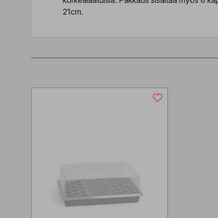
korkealaatuisia. Pakkaus sisältää myös 8 kapp
21cm.