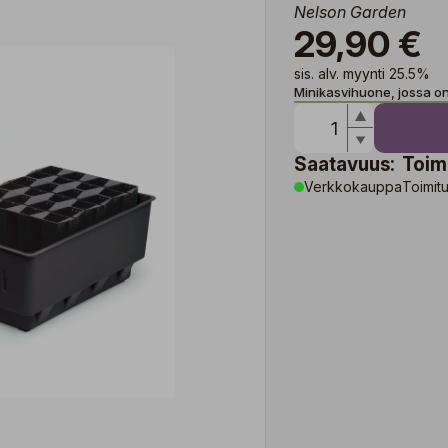
Nelson Garden
29,90 €
sis. alv. myynti 25.5%
Minikasvihuone, jossa on 
Saatavuus:
Toim
Verkkokauppa
Toimitu