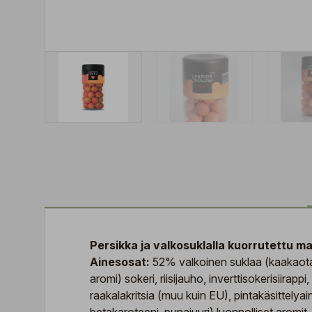
Persikka ja valkosuklalla kuorrutettu mak
Ainesosat:
52% valkoinen suklaa (kaakaota v
aromi) sokeri, riisijauho, inverttisokerisiir
raakalakritsia (muu kuin EU), pintakäsittelyai