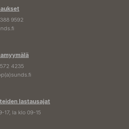
laukset
 388 9592
nds.fi
hamyymälä
 572 4235
p(a)sunds.fi
tteiden lastausajat
9-17, la klo 09-15