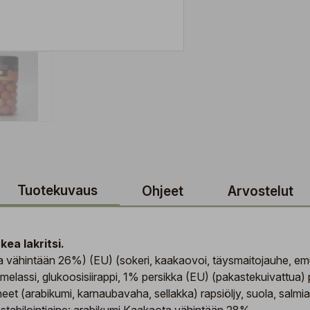
Tuotekuvaus
Ohjeet
Arvostelut
ea lakritsi.
ähintään 26%) (EU) (sokeri, kaakaovoi, täysmaitojauhe, emulgoin
appi, melassi, glukoosisiirappi, 1% persikka (EU) (pakastekuivat
neet (arabikumi, karnaubavaha, sellakka) rapsiöljy, suola, salmia