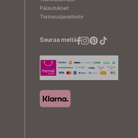
Palautukset
Tietosuojaseloste
Seuraa meitä