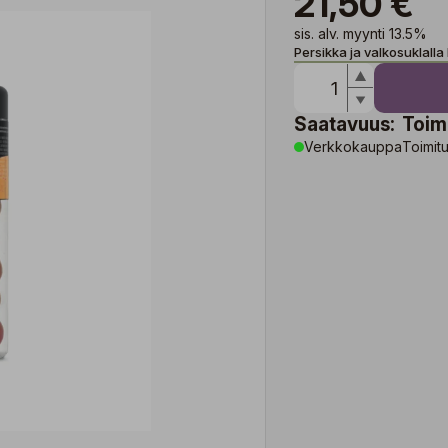
21,50 €
sis. alv. myynti 13.5%
Persikka ja valkosuklalla 
Saatavuus:
Toim
Verkkokauppa
Toimitu