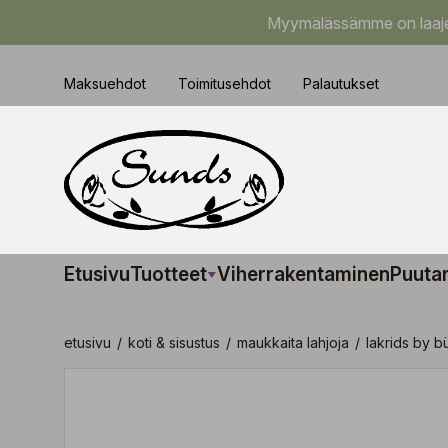
Myymälässämme on laajem
Maksuehdot
Toimitusehdot
Palautukset
Etusivu
Tuotteet
Viherrakentaminen
Puuta
etusivu
/
koti & sisustus
/
maukkaita lahjoja
/
lakrids by b