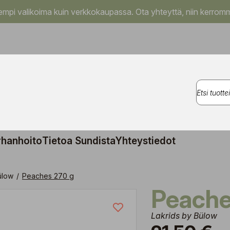
pi valikoima kuin verkkokaupassa. Ota yhteyttä, niin kerromm
rhanhoito
Tietoa Sundista
Yhteystiedot
ülow
/
Peaches 270 g
Peach
Lakrids by Bülow