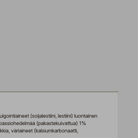
tiaineet (soijalestiini, lestiini) luontainen
tua) passiohedelmää (pakastekuivattua) 1%
kkia, väriaineet (kalsiumkarbonaatti,