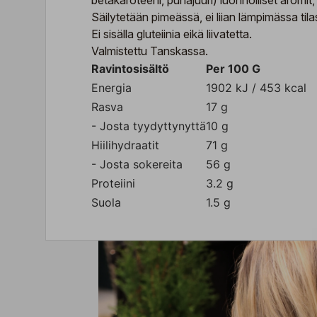
betakaroteeni, punajuuri) luonnolliset aromit
Säilytetään pimeässä, ei liian lämpimässa tila
Ei sisälla gluteiinia eikä liivatetta.
Valmistettu Tanskassa.
Ravintosisältö
Per 100 G
Energia
1902 kJ / 453 kcal
Rasva
17 g
- Josta tyydyttynyttä
10 g
Hiilihydraatit
71 g
- Josta sokereita
56 g
Proteiini
3.2 g
Suola
1.5 g