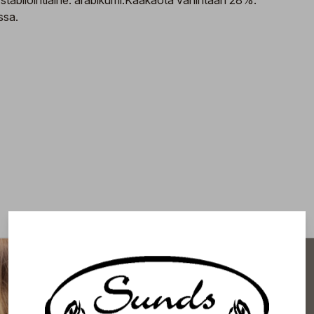
, stabilointiaine: arabikumi.Kaakaota vähintään 28%.
ssa.