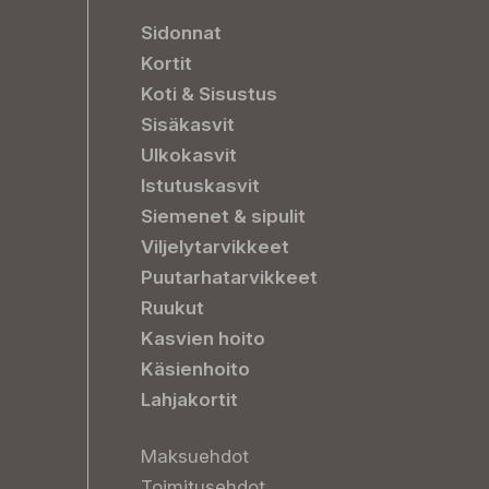
Sidonnat
Kortit
Koti & Sisustus
Sisäkasvit
Ulkokasvit
Istutuskasvit
Siemenet & sipulit
Viljelytarvikkeet
Puutarhatarvikkeet
Ruukut
Kasvien hoito
Käsienhoito
Lahjakortit
Maksuehdot
Toimitusehdot