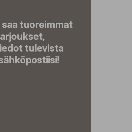
a saa tuoreimmat
tarjoukset,
tiedot tulevista
ähköpostiisi!