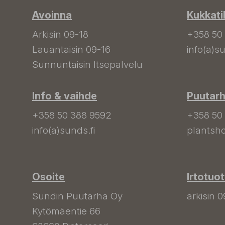
Avoinna
Kukkati
Arkisin 09-18
+358 50
Lauantaisin 09-16
info(a)su
Sunnuntaisin Itsepalvelu
Info & vaihde
Puutar
+358 50 388 9592
+358 50
info(a)sunds.fi
plantsho
Osoite
Irtotuo
Sundin Puutarha Oy
arkisin 0
Kytömäentie 66