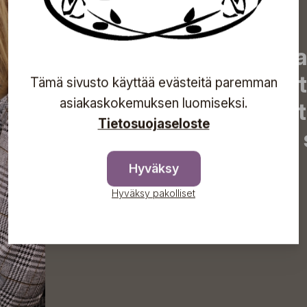
Tilaa uutiskirjeemme j
uutiset, eksklusiiviset 
Tämä sivusto käyttää evästeitä paremman
asiakaskokemuksen luomiseksi.
inspiroivat vinkit sekä 
Tietosuojaseloste
tapahtumista suoraan s
Hyväksy
Hyväksy pakolliset
Tilaa