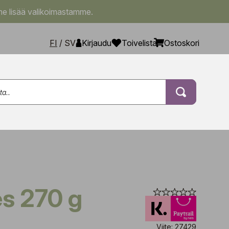
e lisää valikoimastamme.
FI
/
SV
Kirjaudu
Toivelista
Ostoskori
es 270 g
Viite: 27429