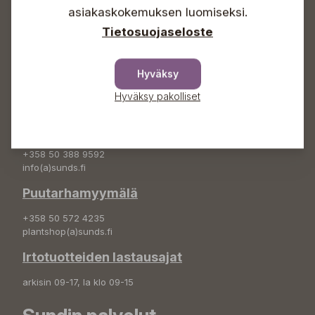
asiakaskokemuksen luomiseksi.
+358 50 388 9592
info(a)sunds.fi
Tietosuojaseloste
Osoite
Hyväksy
Sundin Puutarha Oy
Kytömäentie 66
Hyväksy pakolliset
68660 Pietarsaari
Kukkatilaukset
+358 50 388 9592
info(a)sunds.fi
Puutarhamyymälä
+358 50 572 4235
plantshop(a)sunds.fi
Irtotuotteiden lastausajat
arkisin 09-17, la klo 09-15