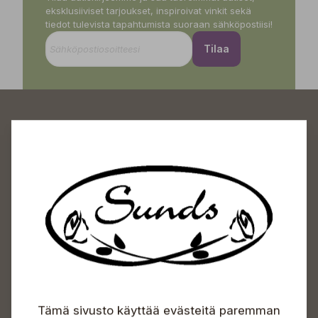
eksklusiiviset tarjoukset, inspiroivat vinkit sekä
tiedot tulevista tapahtumista suoraan sähköpostiisi!
Tilaa
Sundin Puutarhakeskus
Avoinna
Arkisin 09-18
Lauantaisin 09-16
Sunnuntaisin Itsepalvelu
Info & vaihde
Tämä sivusto käyttää evästeitä paremman