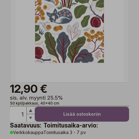
12,90 €
sis. alv. myynti 25.5%
50 kpl/pakkaus, 40x40 cm
Lisää ostoskoriin
Saatavuus:
Toimitusaika-arvio:
Verkkokauppa
Toimitusaika 3 - 7 pv