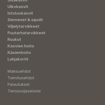
Sisäkasvit
Ulkokasvit
Istutuskasvit
Siemenet & sipulit
Viljelytarvikkeet
Puutarhatarvikkeet
Ruukut
Kasvien hoito
Käsienhoito
Lahjakortit
Maksuehdot
Toimitusehdot
Palautukset
Tietosuojaseloste