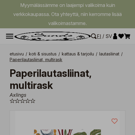
Myymälässämme on laajempi valikoima kuin
verkkokaupassa. Ota yhteyttä, niin kerromme lisää
valikoimastamme.
FI
/
SV
etusivu
/
koti & sisustus
/
kattaus & tarjoilu
/
lautasliinat
/
Paperilautasliinat, multirask
Paperilautasliinat,
multirask
Axlings