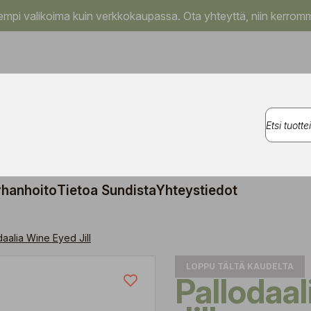
pi valikoima kuin verkkokaupassa. Ota yhteyttä, niin kerromm
rhanhoito
Tietoa Sundista
Yhteystiedot
daalia Wine Eyed Jill
LOPPU TÄLTÄ KAUDELTA
Pallodaalia Wine Eyed