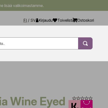
e lisää valikoimastamme.
FI
/
SV
Kirjaudu
Toivelista
Ostoskori