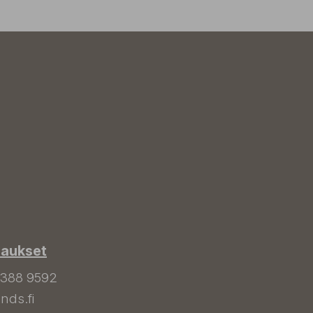
laukset
 388 9592
nds.fi