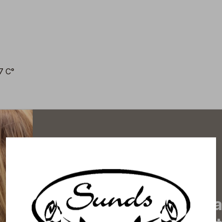
-7 C°
Tilaa uutiskirjeemme j