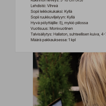
Kukinnon leveys: 5-10 cm (XS)
Lehdistö: Vihreä
Sopii leikkokukaksi: Kyllä
Sopii ruukkuviljelyyn: Kyllä
Hyvä pölyttäjille: Ej, mykiö piilossa
Vuotisuus: Monivuotinen
Talvisäilytys: Hallaton, suhteellisen kuiva, 4
Määrä pakkauksessa: 1 kpl