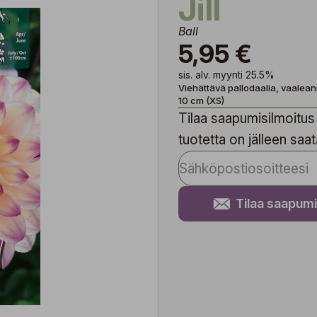
Jill
Ball
5,95 €
sis. alv. myynti 25.5%
Viehättävä pallodaalia, vaalean
10 cm (XS)
Tilaa saapumisilmoitus 
tuotetta on jälleen saata
Tilaa saapumi