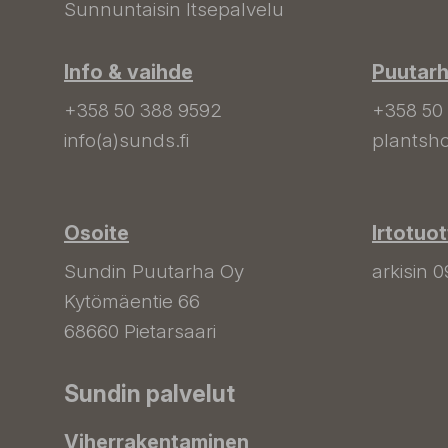
Sunnuntaisin Itsepalvelu
Info & vaihde
Puutar
+358 50 388 9592
+358 50
info(a)sunds.fi
plantsho
Osoite
Irtotuo
Sundin Puutarha Oy
arkisin 0
Kytömäentie 66
68660 Pietarsaari
Sundin palvelut
Viherrakentaminen