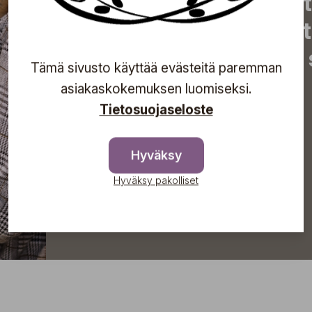
uutiset, eksklusiiviset 
inspiroivat vinkit sekä 
tapahtumista suoraan s
Tämä sivusto käyttää evästeitä paremman
asiakaskokemuksen luomiseksi.
Tietosuojaseloste
Tilaa
Hyväksy
Hyväksy pakolliset