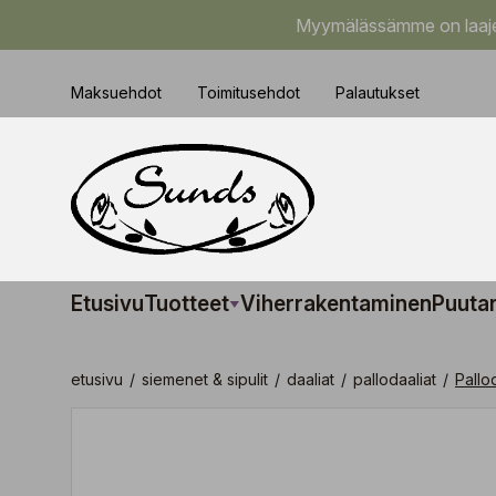
Myymälässämme on laajem
Maksuehdot
Toimitusehdot
Palautukset
Etusivu
Tuotteet
Viherrakentaminen
Puuta
etusivu
/
siemenet & sipulit
/
daaliat
/
pallodaaliat
/
Pallo