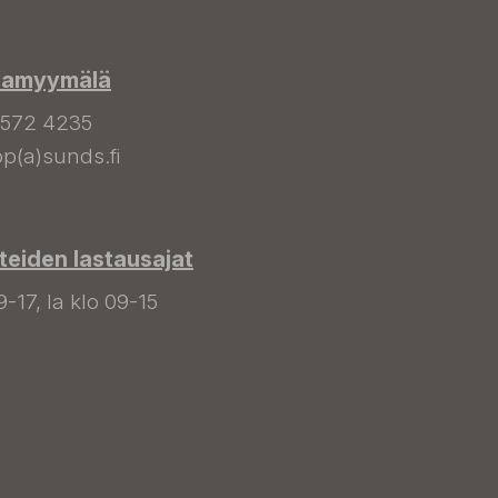
hamyymälä
 572 4235
p(a)sunds.fi
tteiden lastausajat
9-17, la klo 09-15