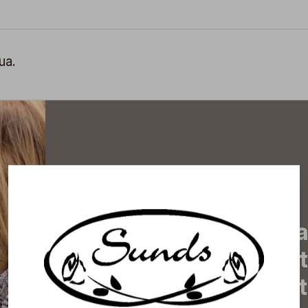
ua.
Tilaa uutiskirjeemme j
uutiset, eksklusiiviset 
inspiroivat vinkit sekä 