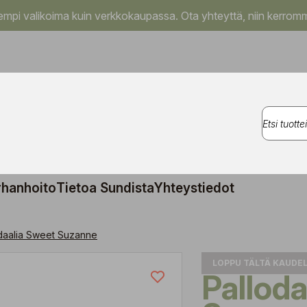
pi valikoima kuin verkkokaupassa. Ota yhteyttä, niin kerromm
rhanhoito
Tietoa Sundista
Yhteystiedot
daalia Sweet Suzanne
LOPPU TÄLTÄ KAUDE
Pallodaalia Sweet