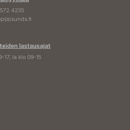
 572 4235
p(a)sunds.fi
tteiden lastausajat
9-17, la klo 09-15