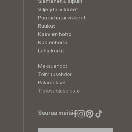
Siemenet & sipulit
Viljelytarvikkeet
Puutarhatarvikkeet
Ruukut
Kasvien hoito
Käsienhoito
Lahjakortit
Maksuehdot
Toimitusehdot
Palautukset
Tietosuojaseloste
Seuraa meitä