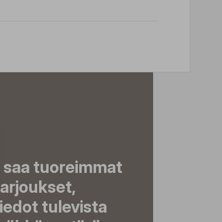
a saa tuoreimmat
tarjoukset,
tiedot tulevista