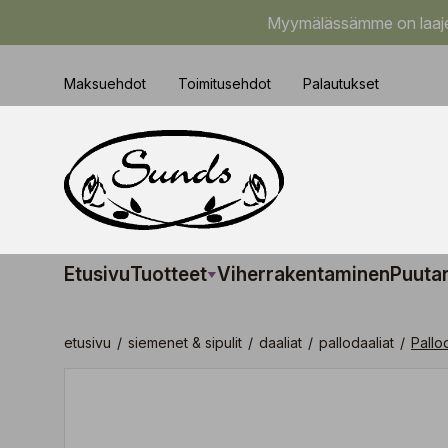
Myymälässämme on laajem
Maksuehdot
Toimitusehdot
Palautukset
Etusivu
Tuotteet
Viherrakentaminen
Puuta
etusivu
/
siemenet & sipulit
/
daaliat
/
pallodaaliat
/
Pallo