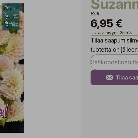
Suzan
Ball
6,95 €
sis. alv. myynti 25.5%
Tilaa saapumisilmo
tuotetta on jälleen
Tilaa sa