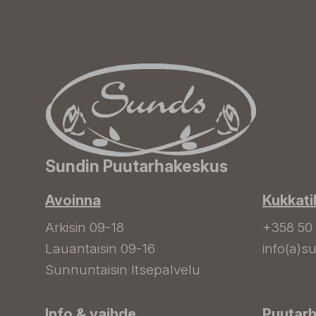
Sundin Puutarhakeskus
Avoinna
Kukkati
Arkisin 09-18
+358 50
Lauantaisin 09-16
info(a)su
Sunnuntaisin Itsepalvelu
Info & vaihde
Puutar