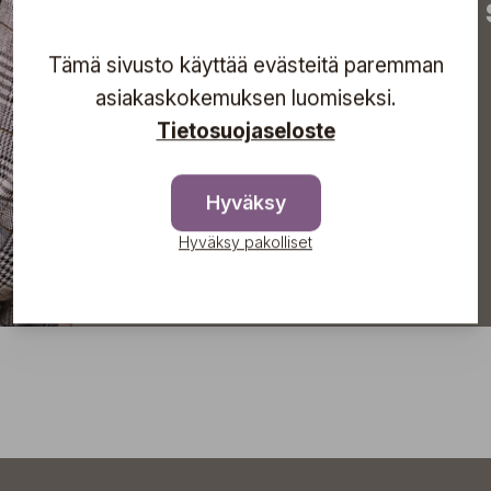
tapahtumista suoraan s
Tämä sivusto käyttää evästeitä paremman
asiakaskokemuksen luomiseksi.
Tilaa
Tietosuojaseloste
Hyväksy
Hyväksy pakolliset