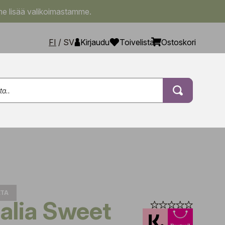
e lisää valikoimastamme.
FI
/
SV
Kirjaudu
Toivelista
Ostoskori
LTA