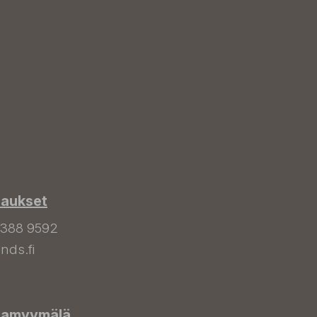
laukset
 388 9592
nds.fi
hamyymälä