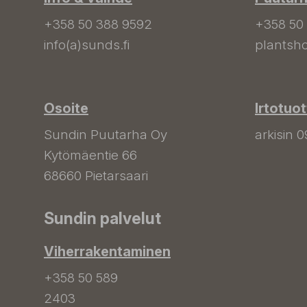
+358 50 388 9592
+358 50
info(a)sunds.fi
plantsho
Osoite
Irtotuo
Sundin Puutarha Oy
arkisin 0
Kytömäentie 66
68660 Pietarsaari
Sundin palvelut
Viherrakentaminen
+358 50 589
2403