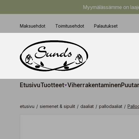
Myymälässämme on laajem
Maksuehdot
Toimitusehdot
Palautukset
Etusivu
Tuotteet
Viherrakentaminen
Puuta
etusivu
/
siemenet & sipulit
/
daaliat
/
pallodaaliat
/
Pallo