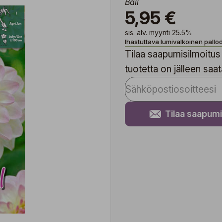
Ball
5,95 €
sis. alv. myynti 25.5%
Ihastuttava lumivalkoinen pallo
Tilaa saapumisilmoitus 
tuotetta on jälleen saata
Tilaa saapumi