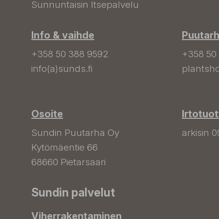
Sunnuntaisin Itsepalvelu
Info & vaihde
Puutar
+358 50 388 9592
+358 50
info(a)sunds.fi
plantsho
Osoite
Irtotuo
Sundin Puutarha Oy
arkisin 0
Kytömäentie 66
68660 Pietarsaari
Sundin palvelut
Viherrakentaminen