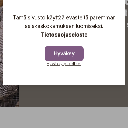
uutiset, eksklusiiviset 
inspiroivat vinkit sekä 
Tämä sivusto käyttää evästeitä paremman
tapahtumista suoraan s
asiakaskokemuksen luomiseksi.
Tietosuojaseloste
Tilaa
Hyväksy
Hyväksy pakolliset