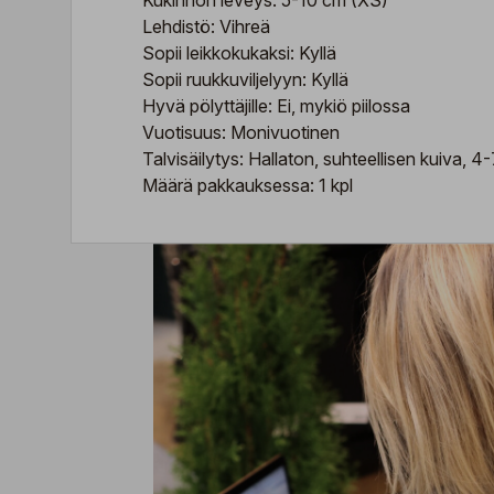
Kukinnon leveys: 5-10 cm (XS)
Lehdistö: Vihreä
Sopii leikkokukaksi: Kyllä
Sopii ruukkuviljelyyn: Kyllä
Hyvä pölyttäjille: Ei, mykiö piilossa
Vuotisuus: Monivuotinen
Talvisäilytys: Hallaton, suhteellisen kuiva, 4
Määrä pakkauksessa: 1 kpl