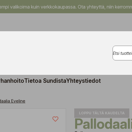
pi valikoima kuin verkkokaupassa. Ota yhteyttä, niin kerromm
rhanhoito
Tietoa Sundista
Yhteystiedot
daalia Eveline
LOPPU TÄLTÄ KAUDELTA
Pallodaa