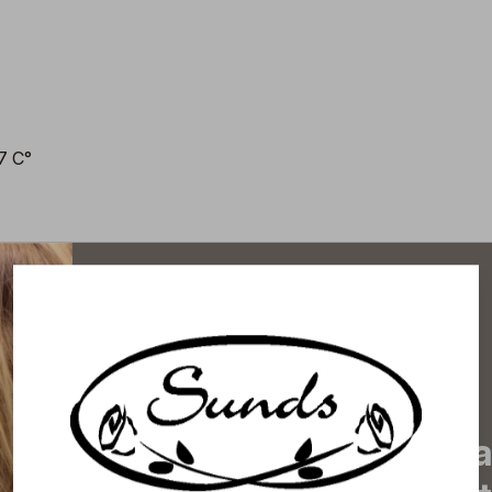
-7 C°
Tilaa uutiskirjeemme j