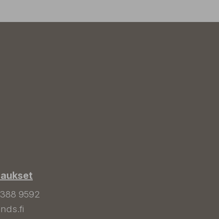
laukset
 388 9592
nds.fi