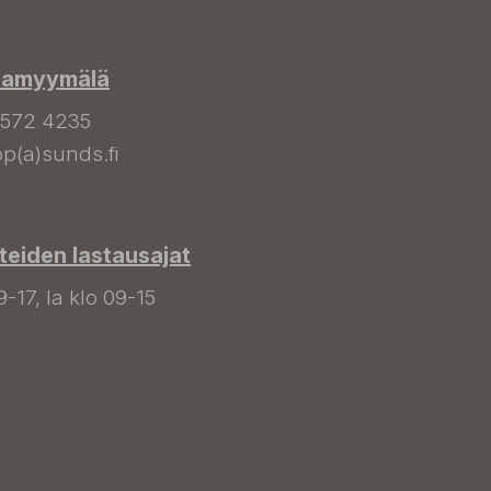
hamyymälä
 572 4235
p(a)sunds.fi
tteiden lastausajat
9-17, la klo 09-15