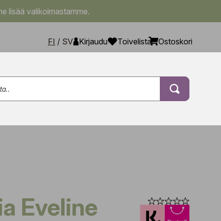
e lisää valikoimastamme.
FI
/
SV
Kirjaudu
Toivelista
Ostoskori
lia Eveline