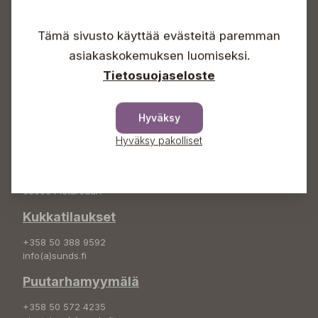
Arkisin 09-18
Tämä sivusto käyttää evästeitä paremman
Lauantaisin 09-16
Sunnuntaisin Itsepalvelu
asiakaskokemuksen luomiseksi.
Info & vaihde
Tietosuojaseloste
+358 50 388 9592
info(a)sunds.fi
Hyväksy
Osoite
Hyväksy pakolliset
Sundin Puutarha Oy
Kytömäentie 66
68660 Pietarsaari
Kukkatilaukset
+358 50 388 9592
info(a)sunds.fi
Puutarhamyymälä
+358 50 572 4235