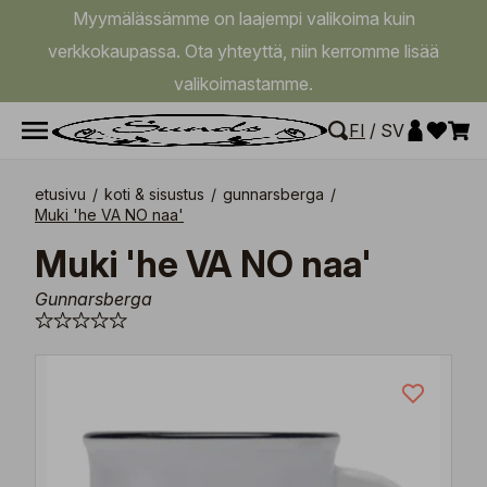
Myymälässämme on laajempi valikoima kuin
verkkokaupassa. Ota yhteyttä, niin kerromme lisää
valikoimastamme.
FI
/
SV
etusivu
/
koti & sisustus
/
gunnarsberga
/
Muki 'he VA NO naa'
Muki 'he VA NO naa'
Gunnarsberga