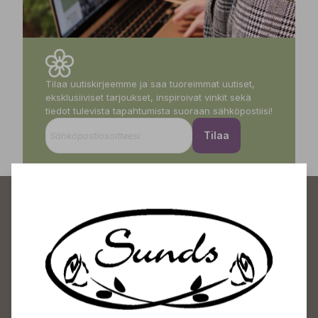
Tilaa uutiskirjeemme ja saa tuoreimmat uutiset,
eksklusiiviset tarjoukset, inspiroivat vinkit sekä
tiedot tulevista tapahtumista suoraan sähköpostiisi!
Tilaa
Sundin Puutarhakeskus
Avoinna