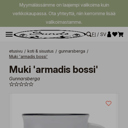
Myymälässämme on laajempi valikoima kuin
verkkokaupassa. Ota yhteyttä, niin kerromme lisää
valikoimastamme.
FI
/
SV
etusivu
/
koti & sisustus
/
gunnarsberga
/
Muki 'armadis bossi'
Muki 'armadis bossi'
Gunnarsberga