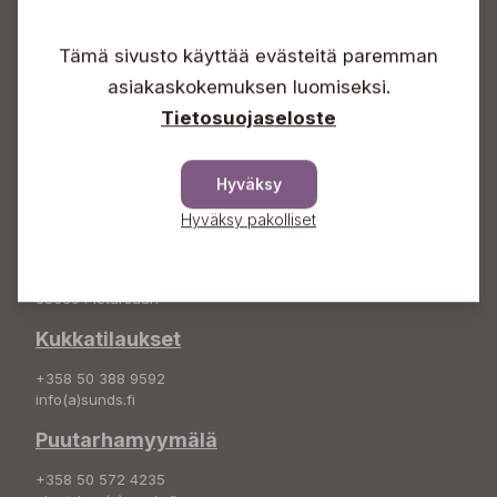
Arkisin 09-18
Tämä sivusto käyttää evästeitä paremman
Lauantaisin 09-16
Sunnuntaisin Itsepalvelu
asiakaskokemuksen luomiseksi.
Info & vaihde
Tietosuojaseloste
+358 50 388 9592
info(a)sunds.fi
Hyväksy
Osoite
Hyväksy pakolliset
Sundin Puutarha Oy
Kytömäentie 66
68660 Pietarsaari
Kukkatilaukset
+358 50 388 9592
info(a)sunds.fi
Puutarhamyymälä
+358 50 572 4235