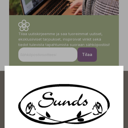
Tilaa uutiskirjeemme ja saa tuoreimmat uutiset,
eksklusiiviset tarjoukset, inspiroivat vinkit sekä
tiedot tulevista tapahtumista suoraan sähköpostiisi!
Tilaa
Sundin Puutarhakeskus
Avoinna