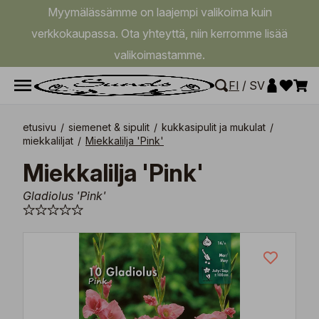
Myymälässämme on laajempi valikoima kuin
verkkokaupassa. Ota yhteyttä, niin kerromme lisää
valikoimastamme.
FI
/
SV
etusivu
/
siemenet & sipulit
/
kukkasipulit ja mukulat
/
miekkaliljat
/
Miekkalilja 'Pink'
Miekkalilja 'Pink'
Gladiolus 'Pink'