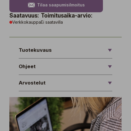
Tilaa saapumisilmoitus
Saatavuus:
Toimitusaika-arvio:
Verkkokauppa
Ei saatavilla
Tuotekuvaus
Ohjeet
Arvostelut