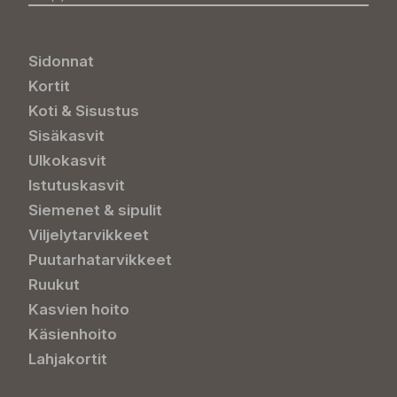
Sidonnat
Kortit
Koti & Sisustus
Sisäkasvit
Ulkokasvit
Istutuskasvit
Siemenet & sipulit
Viljelytarvikkeet
Puutarhatarvikkeet
Ruukut
Kasvien hoito
Käsienhoito
Lahjakortit