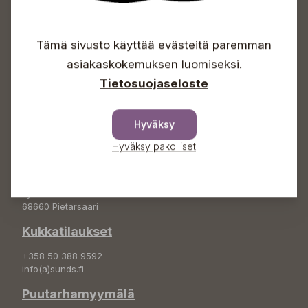
Avoinna
Arkisin 09-18
Tämä sivusto käyttää evästeitä paremman
Lauantaisin 09-16
asiakaskokemuksen luomiseksi.
Sunnuntaisin Itsepalvelu
Tietosuojaseloste
Info & vaihde
+358 50 388 9592
Hyväksy
info(a)sunds.fi
Hyväksy pakolliset
Osoite
Sundin Puutarha Oy
Kytömäentie 66
68660 Pietarsaari
Kukkatilaukset
+358 50 388 9592
info(a)sunds.fi
Puutarhamyymälä