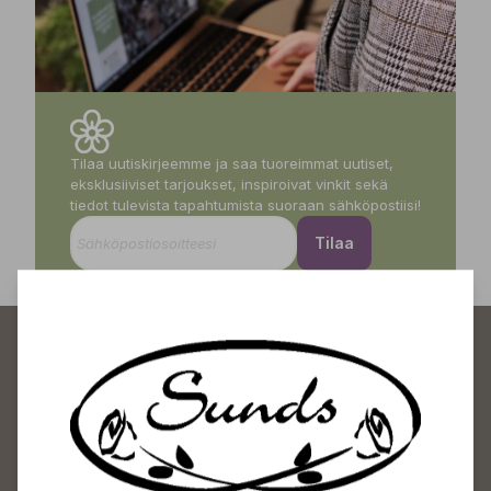
Tilaa uutiskirjeemme ja saa tuoreimmat uutiset,
eksklusiiviset tarjoukset, inspiroivat vinkit sekä
tiedot tulevista tapahtumista suoraan sähköpostiisi!
Tilaa
Sundin Puutarhakeskus