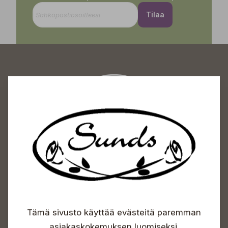
Tilaa
Sundin Puutarhakeskus
Avoinna
Arkisin 09-18
Lauantaisin 09-16
Sunnuntaisin Itsepalvelu
Info & vaihde
Tämä sivusto käyttää evästeitä paremman
+358 50 388 9592
asiakaskokemuksen luomiseksi.
info(a)sunds.fi