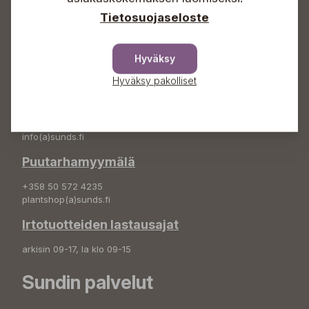
Tietosuojaseloste
Osoite
Sundin Puutarha Oy
Hyväksy
Kytömäentie 66
68660 Pietarsaari
Hyväksy pakolliset
Kukkatilaukset
+358 50 388 9592
info(a)sunds.fi
Puutarhamyymälä
+358 50 572 4235
plantshop(a)sunds.fi
Irtotuotteiden lastausajat
arkisin 09-17, la klo 09-15
Sundin palvelut