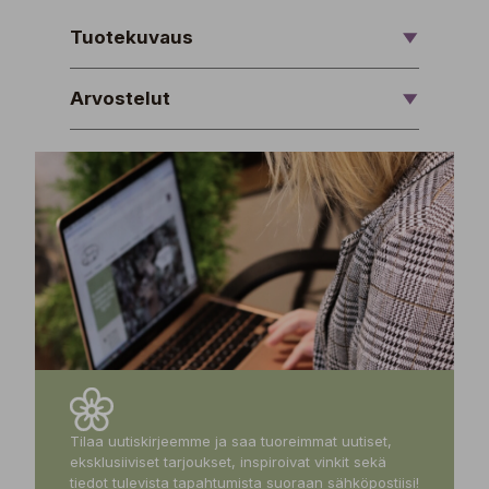
Tuotekuvaus
Arvostelut
Tilaa uutiskirjeemme ja saa tuoreimmat uutiset,
eksklusiiviset tarjoukset, inspiroivat vinkit sekä
tiedot tulevista tapahtumista suoraan sähköpostiisi!