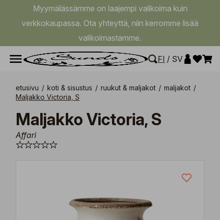
Myymälässämme on laajempi valikoima kuin
verkkokaupassa. Ota yhteyttä, niin kerromme lisää
valikoimastamme.
FI
/
SV
etusivu
/
koti & sisustus
/
ruukut & maljakot
/
maljakot
/
Maljakko Victoria, S
Maljakko Victoria, S
Affari