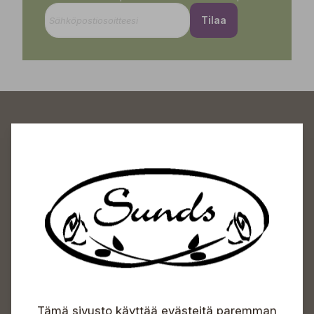
Tilaa
Sundin Puutarhakeskus
Avoinna
Arkisin 09-18
Lauantaisin 09-16
Sunnuntaisin Itsepalvelu
Info & vaihde
Tämä sivusto käyttää evästeitä paremman