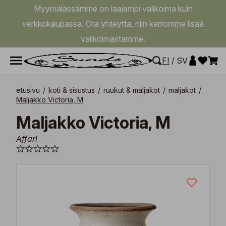
Myymälässämme on laajempi valikoima kuin
verkkokaupassa. Ota yhteyttä, niin kerromme lisää
valikoimastamme.
FI
/
SV
etusivu
/
koti & sisustus
/
ruukut & maljakot
/
maljakot
/
Maljakko Victoria, M
Maljakko Victoria, M
Affari