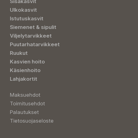
Sisäkasvit
Ulkokasvit
Istutuskasvit
Siemenet & sipulit
Viljelytarvikkeet
Puutarhatarvikkeet
Ruukut
Kasvien hoito
Käsienhoito
Lahjakortit
Maksuehdot
Toimitusehdot
Palautukset
Tietosuojaseloste