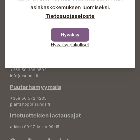
asiakaskokemuksen luomiseksi.
+358 50 388 9592
info(a)sunds.fi
Tietosuojaseloste
Osoite
Hyväksy
Sundin Puutarha Oy
Kytömäentie 66
Hyväksy pakolliset
68660 Pietarsaari
Kukkatilaukset
+358 50 388 9592
info(a)sunds.fi
Puutarhamyymälä
+358 50 572 4235
plantshop(a)sunds.fi
Irtotuotteiden lastausajat
arkisin 09-17, la klo 09-15