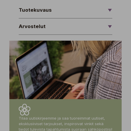
Tuotekuvaus
Arvostelut
Tilaa uutiskirjeemme ja saa tuoreimmat uutiset,
eksklusiiviset tarjoukset, inspiroivat vinkit sekä
tiedot tulevista tapahtumista suoraan sähköpostiisi!