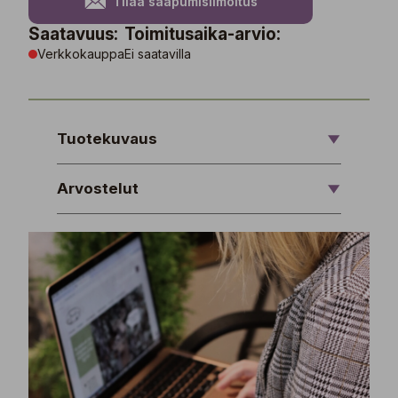
Tilaa saapumisilmoitus
Saatavuus:
Toimitusaika-arvio:
Verkkokauppa
Ei saatavilla
Tuotekuvaus
Arvostelut