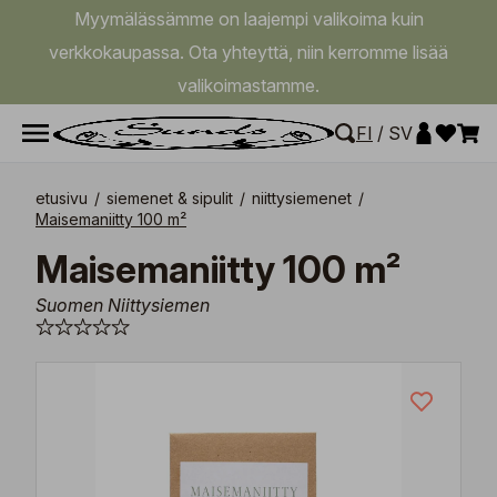
Myymälässämme on laajempi valikoima kuin
verkkokaupassa. Ota yhteyttä, niin kerromme lisää
valikoimastamme.
FI
/
SV
etusivu
/
siemenet & sipulit
/
niittysiemenet
/
Maisemaniitty 100 m²
Maisemaniitty 100 m²
Suomen Niittysiemen