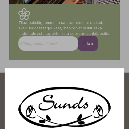
Tilaa uutiskirjeemme ja saa tuoreimmat uutiset,
eksklusiiviset tarjoukset, inspiroivat vinkit sekä
tiedot tulevista tapahtumista suoraan sähköpostiisi!
Tilaa
Sundin Puutarhakeskus
Avoinna