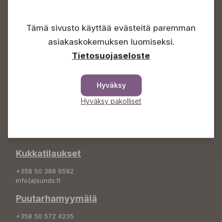
Arkisin 09-18
Lauantaisin 09-16
Tämä sivusto käyttää evästeitä paremman
Sunnuntaisin Itsepalvelu
asiakaskokemuksen luomiseksi.
Info & vaihde
Tietosuojaseloste
+358 50 388 9592
info(a)sunds.fi
Hyväksy
Osoite
Hyväksy pakolliset
Sundin Puutarha Oy
Kytömäentie 66
68660 Pietarsaari
Kukkatilaukset
+358 50 388 9592
info(a)sunds.fi
Puutarhamyymälä
+358 50 572 4235