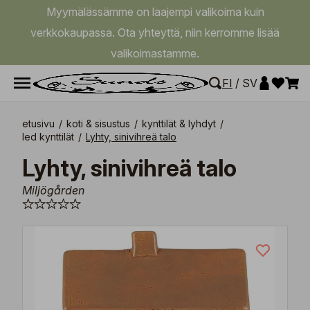
Myymälässämme on laajempi valikoima kuin
verkkokaupassa. Ota yhteyttä, niin kerromme lisää
valikoimastamme.
FI
/
SV
etusivu
/
koti & sisustus
/
kynttilät & lyhdyt
/
led kynttilät
/
Lyhty, sinivihreä talo
Lyhty, sinivihreä talo
Miljögården