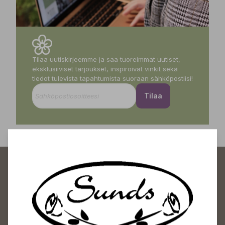
Tilaa uutiskirjeemme ja saa tuoreimmat uutiset,
eksklusiiviset tarjoukset, inspiroivat vinkit sekä
tiedot tulevista tapahtumista suoraan sähköpostiisi!
Tilaa
Sundin Puutarhakeskus