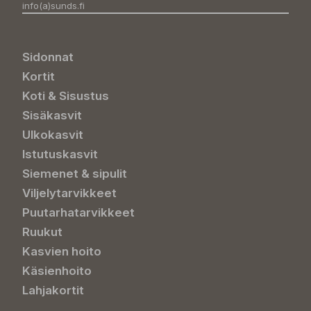
info(a)sunds.fi
Sidonnat
Kortit
Koti & Sisustus
Sisäkasvit
Ulkokasvit
Istutuskasvit
Siemenet & sipulit
Viljelytarvikkeet
Puutarhatarvikkeet
Ruukut
Kasvien hoito
Käsienhoito
Lahjakortit