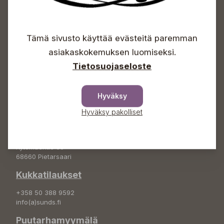
Avoinna
Tämä sivusto käyttää evästeitä paremman
Arkisin 09-18
Lauantaisin 09-16
asiakaskokemuksen luomiseksi.
Sunnuntaisin Itsepalvelu
Tietosuojaseloste
Info & vaihde
+358 50 388 9592
Hyväksy
info(a)sunds.fi
Hyväksy pakolliset
Osoite
Sundin Puutarha Oy
Kytömäentie 66
68660 Pietarsaari
Kukkatilaukset
+358 50 388 9592
info(a)sunds.fi
Puutarhamyymälä